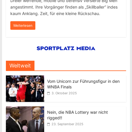
Dreier werfende, mobile und defensiv versierte Big Men
angestimmt. Ihre Vorgänger finden als „Skillballer“ indes
kaum Anklang. Zeit, für eine kleine Rückschau.
Weiterlesen
Weltweit
Vom Unicorn zur Führungsfigur in den
WNBA Finals
3. Oktober 2025
Nein, die NBA Lottery war nicht
rigged!!
23. September 2025