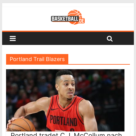
Portland Trail Blazers
Portland tradet C.J. McCollum nach