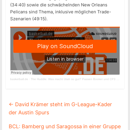
(34:40) sowie die schwächelnden New Orleans
Pelicans sind Thema, inklusive möglichen Trade-
Szenarien (49:15).
basketball.de
·
The Huddle: Was macht Utah so gut? Passen Booker und CP3 doch nicht zusammen?
←
David Krämer steht im G-League-Kader
der Austin Spurs
BCL: Bamberg und Saragossa in einer Gruppe