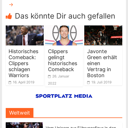
→
Das könnte Dir auch gefallen
Historisches
Clippers
Javonte
Comeback:
gelingt
Green erhält
Clippers
historisches
einen
schlagen
Comeback
Vertrag in
Warriors
Boston
26. Januar
16. April 2019
19. Juli 2019
2022
Weltweit
Vom Unicorn zur Führungsfigur in den