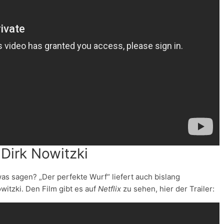
 Dirk Nowitzki
 sagen? „Der perfekte Wurf“ liefert auch bislang
witzki. Den Film gibt es auf
Netflix
zu sehen, hier der Trailer: