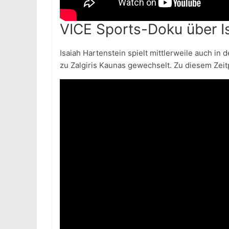
VICE Sports-Doku über I
Isaiah Hartenstein spielt mittlerweile auch i
zu Zalgiris Kaunas gewechselt. Zu diesem Zei