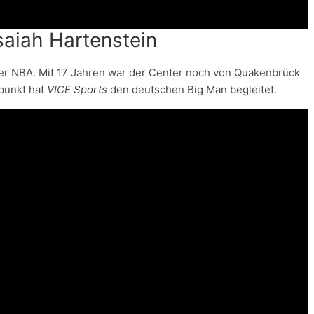
saiah Hartenstein
n der NBA. Mit 17 Jahren war der Center noch von Quakenbrück
tpunkt hat
VICE Sports
den deutschen Big Man begleitet.