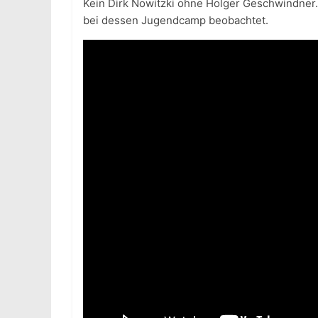
Kein Dirk Nowitzki ohne Holger Geschwindner
bei dessen Jugendcamp beobachtet.