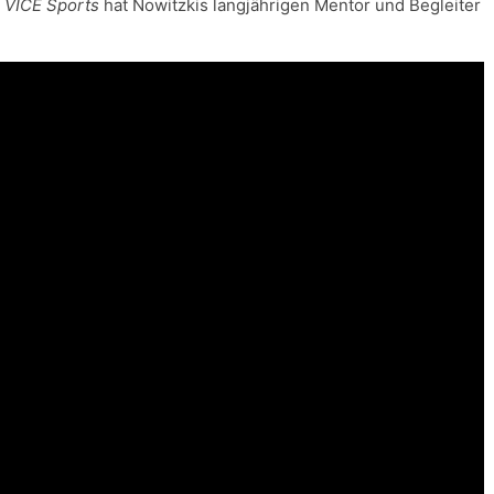
.
VICE Sports
hat Nowitzkis langjährigen Mentor und Begleiter