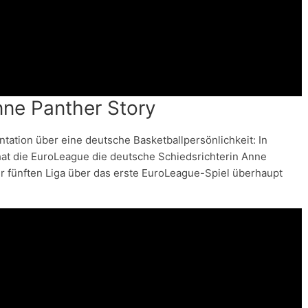
nne Panther Story
ation über eine deutsche Basketballpersönlichkeit: In
hat die EuroLeague die deutsche Schiedsrichterin Anne
der fünften Liga über das erste EuroLeague-Spiel überhaupt