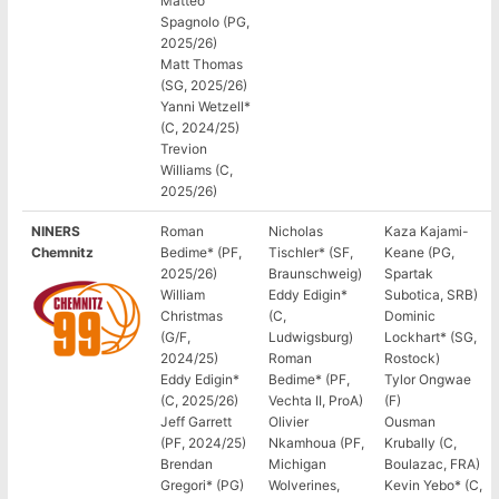
Matteo
Spagnolo (PG,
2025/26)
Matt Thomas
(SG, 2025/26)
Yanni Wetzell*
(C, 2024/25)
Trevion
Williams (C,
2025/26)
NINERS
Roman
Nicholas
Kaza Kajami-
Chemnitz
Bedime* (PF,
Tischler* (SF,
Keane (PG,
2025/26)
Braunschweig)
Spartak
William
Eddy Edigin*
Subotica, SRB)
Christmas
(C,
Dominic
(G/F,
Ludwigsburg)
Lockhart* (SG,
2024/25)
Roman
Rostock)
Eddy Edigin*
Bedime* (PF,
Tylor Ongwae
(C, 2025/26)
Vechta II, ProA)
(F)
Jeff Garrett
Olivier
Ousman
(PF, 2024/25)
Nkamhoua (PF,
Krubally (C,
Brendan
Michigan
Boulazac, FRA)
Gregori* (PG)
Wolverines,
Kevin Yebo* (C,