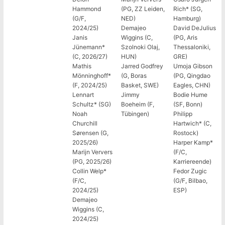
Hammond
(PG, ZZ Leiden,
Rich* (SG,
(G/F,
NED)
Hamburg)
2024/25)
Demajeo
David DeJulius
Janis
Wiggins (C,
(PG, Aris
Jünemann*
Szolnoki Olaj,
Thessaloniki,
(C, 2026/27)
HUN)
GRE)
Mathis
Jarred Godfrey
Umoja Gibson
Mönninghoff*
(G, Boras
(PG, Qingdao
(F, 2024/25)
Basket, SWE)
Eagles, CHN)
Lennart
Jimmy
Bodie Hume
Schultz* (SG)
Boeheim (F,
(SF, Bonn)
Noah
Tübingen)
Philipp
Churchill
Hartwich* (C,
Sørensen (G,
Rostock)
2025/26)
Harper Kamp*
Marijn Ververs
(F/C,
(PG, 2025/26)
Karriereende)
Collin Welp*
Fedor Zugic
(F/C,
(G/F, Bilbao,
2024/25)
ESP)
Demajeo
Wiggins (C,
2024/25)