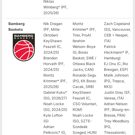
Niklas
Wimberg* (PF,
2025/26)
Bamberg
Nik Dragan
Moritz
Zach Copeland
Baskets
(PF, Mitte
Krimmer* (PF,
(SG, Vancouver,
Oktober)
Trier, ProA)
CEB + Neapel,
KeyShawn
Ibrahim
ITA)
Feazell (C,
Watson-Boye
Patrick
2024/25)
(G, Boras
Heckmann* (F,
Brandon
Basket, SWE /
Hamburg)
Horvath (PF,
Ottawa Black
EJ Onu (C, Rio
2024/25)
Jacks, CAN)
Breogan, ESP)
Moritz
Ronaldo Segu
Malik Johnson
Krimmer* (PF,
(PG, KK Borac
(PG, Trepca,
2025/26)
Cacak, SRB)
RKS)
Gabriel Kuku*
KeyShawn
Justin Gray (SF,
(SG, 2026/27)
Feazell (C,
Varese, ITA)
Noah Locke
CSO Voluntari,
Adrian Nelson
(SG, 2024/25)
ROM)
(PF, (Bourg-en-
Kyle Lofton
Noah Locke
Bresse, FRA)
(G)
(SG, SZTE-
Trey Woodbury
Adrian
Szedeák
(PG,
Petkovic* (G,
Szeged, HUN)
Thessaloniki,