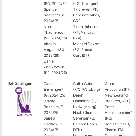
(PG, 2024/25)
(PG, Tübingen)
Spencer
Ty Brewer (PF,
Reaves* (SG,
Panerythraikos,
2024/25)
GRE)
Ivan
Tyren Johnson
Tkachenko
(PF, Nancy,
(SF, 2024/25)
FRA)
Akeem
Michael Devoe
Vargas* (SG,
(SG, Ramat
2025/26)
Gan, ISR)
Daniel
Zdravevski*
(PF, 2024/25)
BG Göttingen
Zach
Collin Welp*
Grant
Ensminger*
(F/C, Würzburg)
Anticevich (PF,
(G, 2024/25)
Deion
New Zealand
Jimmy
Hammond (G/F,
Breakers, NZL)
Boeheim (F,
Ludwigsburg)
Peter
2024/25)
Noah Churchill
Hemschemeier*
Jarred
Sørensen (G,
(PG)
Godfrey (G,
Bakken Bears,
Karlis Silins (C,
2024/25)
DEN)
Pistoia, ITA)
Deion
Marijn Ververs
Osaro Jürgen