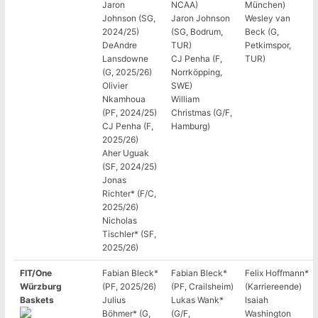
Jaron
NCAA)
München)
Johnson (SG,
Jaron Johnson
Wesley van
2024/25)
(SG, Bodrum,
Beck (G,
DeAndre
TUR)
Petkimspor,
Lansdowne
CJ Penha (F,
TUR)
(G, 2025/26)
Norrköpping,
Olivier
SWE)
Nkamhoua
William
(PF, 2024/25)
Christmas (G/F,
CJ Penha (F,
Hamburg)
2025/26)
Aher Uguak
(SF, 2024/25)
Jonas
Richter* (F/C,
2025/26)
Nicholas
Tischler* (SF,
2025/26)
FIT/One
Fabian Bleck*
Fabian Bleck*
Felix Hoffmann*
Würzburg
(PF, 2025/26)
(PF, Crailsheim)
(Karriereende)
Baskets
Julius
Lukas Wank*
Isaiah
Böhmer* (G,
(G/F,
Washington