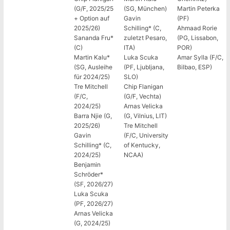
(G/F, 2025/25
(SG, München)
Martin Peterka
+ Option auf
Gavin
(PF)
2025/26)
Schilling* (C,
Ahmaad Rorie
Sananda Fru*
zuletzt Pesaro,
(PG, Lissabon,
(C)
ITA)
POR)
Martin Kalu*
Luka Scuka
Amar Sylla (F/C,
(SG, Ausleihe
(PF, Ljubljana,
Bilbao, ESP)
für 2024/25)
SLO)
Tre Mitchell
Chip Flanigan
(F/C,
(G/F, Vechta)
2024/25)
Arnas Velicka
Barra Njie (G,
(G, Vilnius, LIT)
2025/26)
Tre Mitchell
Gavin
(F/C, University
Schilling* (C,
of Kentucky,
2024/25)
NCAA)
Benjamin
Schröder*
(SF, 2026/27)
Luka Scuka
(PF, 2026/27)
Arnas Velicka
(G, 2024/25)