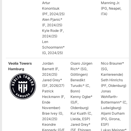
Artur
Manning Jr.
Konontsuk
(PG, Neapel,
(PF, 2024/25)
ITA)
Alen Pjanic*
(F, 2024/25)
Kyle Rode (F,
2024/25)
Len
Schoormann*
(G, 2024/25)
Veolia Towers
Jordan
Osaro Jürgen
Nico Brauner*
Hamburg
Barnett (F,
Rich* (SG,
(SG,
2024/25)
Göttingen)
Karriereende)
Jared Grey*
Benedikt
Seth Hinrichs
(SF, 2026/27)
Turudic* (C,
(PF, Oldenburg)
Patrick
Bonn)
Jonas
Heckmann (F,
Kenny Ogbe*
Wohlfarth-
Ende
(G/F,
Bottermann* (C,
November)
Oldenburg)
Ludwigburg)
Brae Ivey (G,
Kur Kuath (C,
Aljami Durham
2024/25)
Lleida, ESP)
(PG, Girona,
Keondre
Jared Grey*
ESP)
Kennedy (G/F,
(SF, Ehingen,
Lukas Meisner*