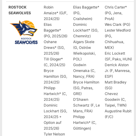
ROSTOCK
Robin
Elias Baggette*
Chris Carter*
SEAWOLVES
Amaize* (G/F,
(PG,
(PG, Jena,
2024/25)
Crailsheim)
ProA)
Elias
Dominic
Wes Clark (PG)
Baggette*
Lockhart* (SG,
Lester Medford
(PG, 2025/26)
Chemnitz)
(PG,
Oshane
Aigars Skele
Chihuahua,
Drews* (SG,
(G, Ostrów
MEX)
2025/26)
Wielkopolski,
Eric Lockett
Till Gloger*
POL)
(SF, Paks, HUN)
(C, 2024/25)
Godwin
Derrick Alston
Bryce
Omenaka (C,
Jr. (F, Manresa,
Hamilton (SG,
Nancy, FRA)
ESP)
2024/25)
Bryce Hamilton
Matt Bradley
Philipp
(SG, Patras,
(SG)
Hartwich* (C,
GRE)
Chevez
2024/25)
D’Shawn
Goodwin (C,
Dominic
Schwartz (F, Le
Taipei, TWN)
Lockhart (SG,
Mans, FRA)
Augustine Rubit
2024/25 +
Philipp
(F/C)
Option auf
Hartwich* (C,
2025/26)
Göttingen)
Tyler Nelson