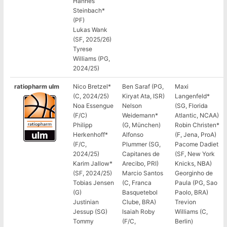
Hannes
Steinbach*
(PF)
Lukas Wank
(SF, 2025/26)
Tyrese
Williams (PG,
2024/25)
ratiopharm ulm
Nico Bretzel*
Ben Saraf (PG,
Maxi
(C, 2024/25)
Kiryat Ata, ISR)
Langenfeld*
Noa Essengue
Nelson
(SG, Florida
(F/C)
Weidemann*
Atlantic, NCAA)
Philipp
(G, München)
Robin Christen*
Herkenhoff*
Alfonso
(F, Jena, ProA)
(F/C,
Plummer (SG,
Pacome Dadiet
2024/25)
Capitanes de
(SF, New York
Karim Jallow*
Arecibo, PRI)
Knicks, NBA)
(SF, 2024/25)
Marcio Santos
Georginho de
Tobias Jensen
(C, Franca
Paula (PG, Sao
(G)
Basquetebol
Paolo, BRA)
Justinian
Clube, BRA)
Trevion
Jessup (SG)
Isaiah Roby
Williams (C,
Tommy
(F/C,
Berlin)