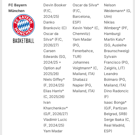
FC Bayern
Devin Booker
Oscar da Silva*
Nelson
München
(F/C,
(F/C,
Weidemann* (G,
2024/25)
Barcelona,
Ulm)
Danko
ESP)
Niklas
Brankovic (C)
Kevin Yebo* (C,
Wimberg* (PF,
Oscar da
Chemnitz)
Hamburg)
Silva* (F/C,
Yam Madar
Martin Kalu*
2026/27)
(PG,
(SG, Ausleihe
Carsen
Fenerbahce,
Braunschweig)
Edwards (SG,
TUR)
Sylvain
2024/25 +
Johannes
Francisco (PG,
Option auf
Voigtmann* (C,
Zalgiris, LIT)
2025/26)
Mailand, ITA)
Leandro
Niels Giffey*
Shabazz
Bolmaro (PG,
(F, 2024/25)
Napier (PG,
Mailand, ITA)
Elias Harris*
Mailand, ITA)
Dino Radoncic
(C, 2025/26)
(F)
Ivan
Isaac Bonga*
Kharchenkov*
(G/F, Partizan
(G/F, 2026/27)
Belgrad, SRB)
Vladimir Lucic
Serge Ibaka (C,
(F, 2024/25)
Real Madrid,
Yam Madar
ESP)