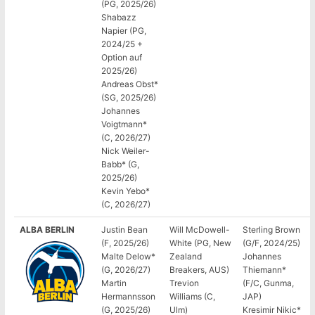
(PG, 2025/26)
Shabazz
Napier (PG,
2024/25 +
Option auf
2025/26)
Andreas Obst*
(SG, 2025/26)
Johannes
Voigtmann*
(C, 2026/27)
Nick Weiler-
Babb* (G,
2025/26)
Kevin Yebo*
(C, 2026/27)
ALBA BERLIN
Justin Bean
Will McDowell-
Sterling Brown
(F, 2025/26)
White (PG, New
(G/F, 2024/25)
Malte Delow*
Zealand
Johannes
(G, 2026/27)
Breakers, AUS)
Thiemann*
Martin
Trevion
(F/C, Gunma,
Hermannsson
Williams (C,
JAP)
(G, 2025/26)
Ulm)
Kresimir Nikic*