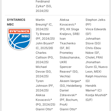
Ferdinand
Zylka* (SG,
2024/25)
SYNTAINICS
Martin
Aleksa
Stephon Jelks
MBC
Breunig* (C,
Kovacevic*
(PF)
2024/25)
(PG, KK Sloga
Vince Edwards
Ty Brewer
Kraljevo, SRB)
(SF)
(PF, 2024/25)
Ivan
Johnathan
John Bryant*
Tkachenko
Stove (SG)
(C, 2025/26)
(SF, BC
Chris-Ebou
Charles
Prometey
Ndow (SF,
Callison (PG,
Slobozhanske,
Cholet, FRA)
2024/25)
UKR)
Jhonathan
Michael
Spencer
Dunn (G, Nuevo
Devoe (SG,
Reaves* (SG,
Leon, MEX)
2024/25)
Vechta)
Ralph Hounnou
Tyren
Akeem Vargas*
(G)
Johnson (PF,
(SG, Heidelberg
Hendrik
2024/25)
Daniel
Warner* (C)
Aleksa
Zdravevski*
Kostja Mushidi*
Kovacevic*
(PF, Bochum,
(G/F)
(PG, 2024/25)
ProA)
Gianni Otto*
Gianni Otto*