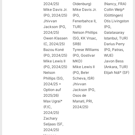
2024/25)
Oldenburg)
(Nancy, FRA)
Mike Davis Jr.
Mike Davis Jr.
Collin Welp*
(PG, 2024/25)
(PG,
(Göttingen)
Jhivvan
Fenerbahce II,
Otis Livingston
Jackson (PG,
TUR)
(PG,
2024/25)
Nelson Phillips
Galatasaray
Owen Klassen
(SG, KK Vrsac,
Istanbul, TUR)
(C, 2024/25)
SRB)
Darius Perry
Bazou Koné
Tyrese Williams
(PG, Patras,
(PG, 2024/25)
(PG, Gostivar
WUE)
Mike Lewis II
MKD)
Javon Bess
(PG, 2024/25)
Mike Lewis II
(Ankara, TUR)
Nelson
(PG, Be’er
Elijah Ndi* (SF)
Phillips (SG,
Scheva, ISR)
2024/25 +
Jhivvan
Option auf
Jackson (PG,
2025/26)
Osos de
Max Ugrai*
Manati, PRI,
(F/C,
2024/25)
2024/25)
Zachary
Seljaas (SF,
2024/25)