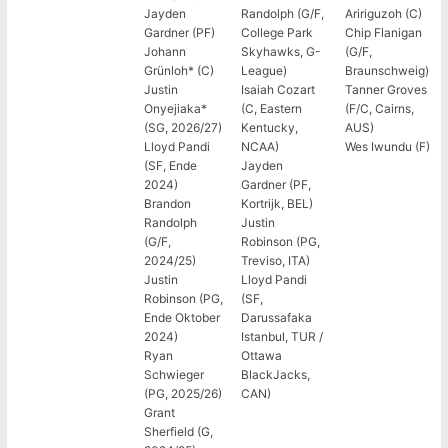
Jayden
Randolph (G/F,
Aririguzoh (C)
Gardner (PF)
College Park
Chip Flanigan
Johann
Skyhawks, G-
(G/F,
Grünloh* (C)
League)
Braunschweig)
Justin
Isaiah Cozart
Tanner Groves
Onyejiaka*
(C, Eastern
(F/C, Cairns,
(SG, 2026/27)
Kentucky,
AUS)
Lloyd Pandi
NCAA)
Wes Iwundu (F)
(SF, Ende
Jayden
2024)
Gardner (PF,
Brandon
Kortrijk, BEL)
Randolph
Justin
(G/F,
Robinson (PG,
2024/25)
Treviso, ITA)
Justin
Lloyd Pandi
Robinson (PG,
(SF,
Ende Oktober
Darussafaka
2024)
Istanbul, TUR /
Ryan
Ottawa
Schwieger
BlackJacks,
(PG, 2025/26)
CAN)
Grant
Sherfield (G,