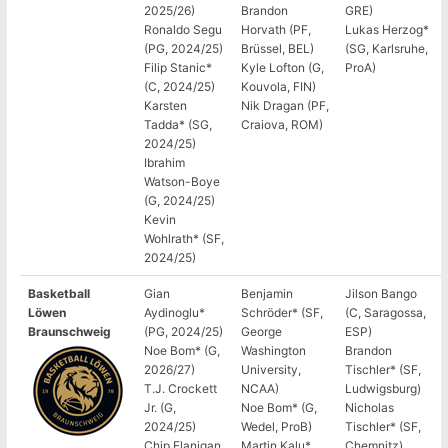
2025/26)
Brandon
GRE)
Ronaldo Segu
Horvath (PF,
Lukas Herzog*
(PG, 2024/25)
Brüssel, BEL)
(SG, Karlsruhe,
Filip Stanic*
Kyle Lofton (G,
ProA)
(C, 2024/25)
Kouvola, FIN)
Karsten
Nik Dragan (PF,
Tadda* (SG,
Craiova, ROM)
2024/25)
Ibrahim
Watson-Boye
(G, 2024/25)
Kevin
Wohlrath* (SF,
2024/25)
Basketball
Gian
Benjamin
Jilson Bango
Löwen
Aydinoglu*
Schröder* (SF,
(C, Saragossa,
Braunschweig
(PG, 2024/25)
George
ESP)
Noe Bom* (G,
Washington
Brandon
2026/27)
University,
Tischler* (SF,
T.J. Crockett
NCAA)
Ludwigsburg)
Jr. (G,
Noe Bom* (G,
Nicholas
2024/25)
Wedel, ProB)
Tischler* (SF,
Chip Flanigan
Martin Kalu*
Chemnitz)