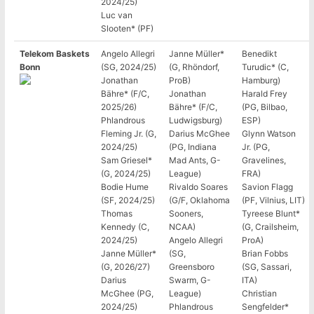
2024/25)
Luc van
Slooten* (PF)
Telekom Baskets
Angelo Allegri
Janne Müller*
Benedikt
Bonn
(SG, 2024/25)
(G, Rhöndorf,
Turudic* (C,
Jonathan
ProB)
Hamburg)
Bähre* (F/C,
Jonathan
Harald Frey
2025/26)
Bähre* (F/C,
(PG, Bilbao,
Phlandrous
Ludwigsburg)
ESP)
Fleming Jr. (G,
Darius McGhee
Glynn Watson
2024/25)
(PG, Indiana
Jr. (PG,
Sam Griesel*
Mad Ants, G-
Gravelines,
(G, 2024/25)
League)
FRA)
Bodie Hume
Rivaldo Soares
Savion Flagg
(SF, 2024/25)
(G/F, Oklahoma
(PF, Vilnius, LIT)
Thomas
Sooners,
Tyreese Blunt*
Kennedy (C,
NCAA)
(G, Crailsheim,
2024/25)
Angelo Allegri
ProA)
Janne Müller*
(SG,
Brian Fobbs
(G, 2026/27)
Greensboro
(SG, Sassari,
Darius
Swarm, G-
ITA)
McGhee (PG,
League)
Christian
2024/25)
Phlandrous
Sengfelder*