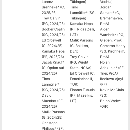
Lorenz
Tübingen)
Vechta)
Brenneke* (C,
Timo
Jordan
2025/26)
Lanmüller* (SG,
Samare* (C,
Trey Calvin
Tübingen)
Bremerhaven,
(PG, 2024/25)
Kamaka Hepa
ProA)
Booker Coplin
(PF, Rigas Zelli,
Aiden
(SG, 2024/25)
LAT)
Warnholtz (PG,
Ed Croswell
Malik Parsons
Gießen, ProA)
(C, 2024/25)
(G, Bakken,
Cameron Henry
Kamaka Hepa
DEN)
(SG, Kirchheim,
(PF, 2025/26)
Trey Calvin
ProA)
Jacob Knauf*
(PG, Wright
Nolan
(C, Option auf
State, NCAA)
Adekunle* (SF,
2024/25)
Ed Croswell (C,
Trier, ProA)
Timo
Fenerbahce II,
Ifeoluwa Ajayi
Lanmüller*
TUR)
(PF)
(SG, 2024/25)
Einaras Tubutis
Kevin McClain
David
(PF, Mazeikis,
(SG)
Muenkat (PF,
LIT)
Bruno Vrcic*
2024/25)
(G/F)
Malik Parsons
(G, 2024/25)
Christoph
Philipps* (SF,