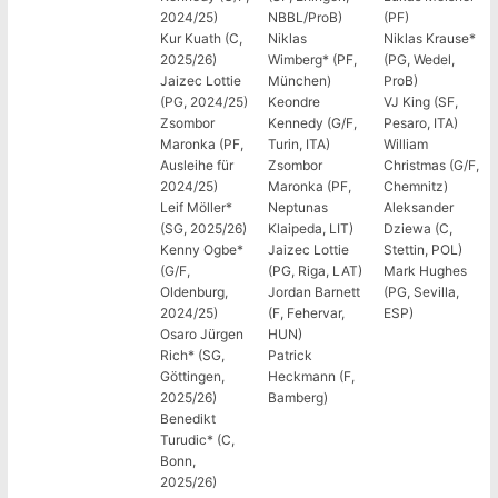
2024/25)
NBBL/ProB)
(PF)
Kur Kuath (C,
Niklas
Niklas Krause*
2025/26)
Wimberg* (PF,
(PG, Wedel,
Jaizec Lottie
München)
ProB)
(PG, 2024/25)
Keondre
VJ King (SF,
Zsombor
Kennedy (G/F,
Pesaro, ITA)
Maronka (PF,
Turin, ITA)
William
Ausleihe für
Zsombor
Christmas (G/F,
2024/25)
Maronka (PF,
Chemnitz)
Leif Möller*
Neptunas
Aleksander
(SG, 2025/26)
Klaipeda, LIT)
Dziewa (C,
Kenny Ogbe*
Jaizec Lottie
Stettin, POL)
(G/F,
(PG, Riga, LAT)
Mark Hughes
Oldenburg,
Jordan Barnett
(PG, Sevilla,
2024/25)
(F, Fehervar,
ESP)
Osaro Jürgen
HUN)
Rich* (SG,
Patrick
Göttingen,
Heckmann (F,
2025/26)
Bamberg)
Benedikt
Turudic* (C,
Bonn,
2025/26)