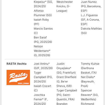
Klepeisz* (SG,
Westchester
Juan Nunez
2024/25)
Knicks, G-
(PG, Barcelona,
Alfonso
League)
ESP)
Plummer (SG)
L.J. Figueroa
Isaiah Roby
(SF, A Coruna,
(PF)
ESP)
Marcio Santos
Dakota Mathias
(C)
(SG)
Ben Saraf
(PG, 2025/26)
Nelson
Weidemann*
(G, 2025/26)
RASTA Vechta
Joel Aminu*
Justin
Tommy Kuhse
(G/F, 2025/26)
Onyejiaka*
(Derthona
Tyger
(SG, Frankfurt)
Basket, ITA)
Campbell (PG,
Grant Sherfield
Nat Diallo*
2024/25)
(G, Be'er
(Bayreuth,
Isaiah Cozart
Sheva, ISR)
ProA)
(C)
Tyger Campbell
Spencer
Joschka
(PG, Saint-
Reaves* (SG,
Ferner* (F,
Quentin, FRA)
Weißenfels)
2024/25)
Brandon
Richmond