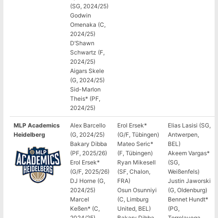
(SG, 2024/25)
Godwin
Omenaka (C,
2024/25)
D’Shawn
Schwartz (F,
2024/25)
Aigars Skele
(G, 2024/25)
Sid-Marlon
Theis* (PF,
2024/25)
MLP Academics
Alex Barcello
Erol Ersek*
Elias Lasisi (SG,
Heidelberg
(G, 2024/25)
(G/F, Tübingen)
Antwerpen,
Bakary Dibba
Mateo Seric*
BEL)
(PF, 2025/26)
(F, Tübingen)
Akeem Vargas*
Erol Ersek*
Ryan Mikesell
(SG,
(G/F, 2025/26)
(SF, Chalon,
Weißenfels)
DJ Horne (G,
FRA)
Justin Jaworski
2024/25)
Osun Osunniyi
(G, Oldenburg)
Marcel
(C, Limburg
Bennet Hundt*
Keßen* (C,
United, BEL)
(PG,
2024/25)
Bakary Dibba
Torrelavega,