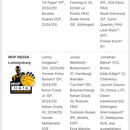
Till Pape* (PF,
Fleming Jr. (G,
(PF, JDA Dijon,
2024/25)
ESSM Le
FRA)
Rivaldo
Portel, FRA)
Noah Kirkwood
Soares (G/F,
Bodie Hume
(SF, Saint-
2024/25)
(SF, Göttingen)
Quentin, FRA)
Leon Bulic*
(PF)
Florian Koch*
(F)
MHP RIESEN
Lenny
Jonas
Jonathan
Ludwigsburg
Anigbata*
Wohlfarth-
Bähre* (F/C,
(SG, 2025/26)
Bottermann*
Bonn)
Yorman Polas
(C, Hamburg)
Eddy Edigin* (C,
Bartolo* (SF,
Brandon
Chemnitz)
2024/25)
Tischler* (SF,
Jayvon Graves
Kevin Cross
Braunschweig)
(G, Vilnius, LIT)
Jr. (SF,
Kellan Grady
Deion
2024/25)
(G, Roanne,
Hammond (SG,
Kellan Grady
FRA)
Göttingen)
(G, 2024/25)
Tomislav Buljan
Ariel Hukporti*
Hunter
(PF, Melilla,
(C, Melbourne,
Maldonado
ESP)
AUS, war
(G/F,
Ezra Manjon
ausgeliehen)