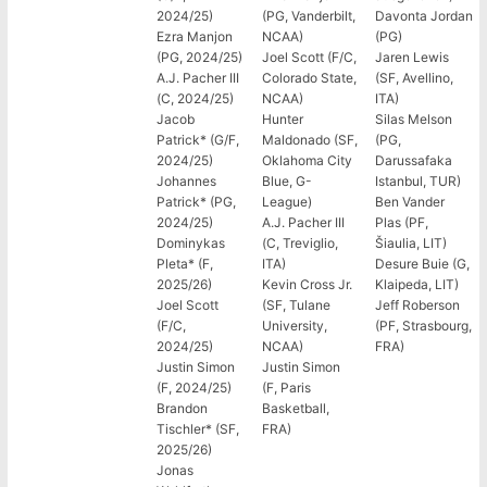
2024/25)
(PG, Vanderbilt,
Davonta Jordan
Ezra Manjon
NCAA)
(PG)
(PG, 2024/25)
Joel Scott (F/C,
Jaren Lewis
A.J. Pacher III
Colorado State,
(SF, Avellino,
(C, 2024/25)
NCAA)
ITA)
Jacob
Hunter
Silas Melson
Patrick* (G/F,
Maldonado (SF,
(PG,
2024/25)
Oklahoma City
Darussafaka
Johannes
Blue, G-
Istanbul, TUR)
Patrick* (PG,
League)
Ben Vander
2024/25)
A.J. Pacher III
Plas (PF,
Dominykas
(C, Treviglio,
Šiaulia, LIT)
Pleta* (F,
ITA)
Desure Buie (G,
2025/26)
Kevin Cross Jr.
Klaipeda, LIT)
Joel Scott
(SF, Tulane
Jeff Roberson
(F/C,
University,
(PF, Strasbourg,
2024/25)
NCAA)
FRA)
Justin Simon
Justin Simon
(F, 2024/25)
(F, Paris
Brandon
Basketball,
Tischler* (SF,
FRA)
2025/26)
Jonas