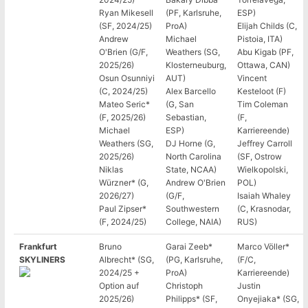
Ryan Mikesell
(PF, Karlsruhe,
ESP)
(SF, 2024/25)
ProA)
Elijah Childs (C,
Andrew
Michael
Pistoia, ITA)
O'Brien (G/F,
Weathers (SG,
Abu Kigab (PF,
2025/26)
Klosterneuburg,
Ottawa, CAN)
Osun Osunniyi
AUT)
Vincent
(C, 2024/25)
Alex Barcello
Kesteloot (F)
Mateo Seric*
(G, San
Tim Coleman
(F, 2025/26)
Sebastian,
(F,
Michael
ESP)
Karriereende)
Weathers (SG,
DJ Horne (G,
Jeffrey Carroll
2025/26)
North Carolina
(SF, Ostrow
Niklas
State, NCAA)
Wielkopolski,
Würzner* (G,
Andrew O'Brien
POL)
2026/27)
(G/F,
Isaiah Whaley
Paul Zipser*
Southwestern
(C, Krasnodar,
(F, 2024/25)
College, NAIA)
RUS)
Frankfurt
Bruno
Garai Zeeb*
Marco Völler*
SKYLINERS
Albrecht* (SG,
(PG, Karlsruhe,
(F/C,
2024/25 +
ProA)
Karriereende)
Option auf
Christoph
Justin
2025/26)
Philipps* (SF,
Onyejiaka* (SG,