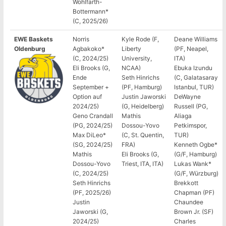
Wohlfarth-
Bottermann*
(C, 2025/26)
EWE Baskets
Norris
Kyle Rode (F,
Deane Williams
Oldenburg
Agbakoko*
Liberty
(PF, Neapel,
(C, 2024/25)
University,
ITA)
Eli Brooks (G,
NCAA)
Ebuka Izundu
Ende
Seth Hinrichs
(C, Galatasaray
September +
(PF, Hamburg)
Istanbul, TUR)
Option auf
Justin Jaworski
DeWayne
2024/25)
(G, Heidelberg)
Russell (PG,
Geno Crandall
Mathis
Aliaga
(PG, 2024/25)
Dossou-Yovo
Petkimspor,
Max DiLeo*
(C, St. Quentin,
TUR)
(SG, 2024/25)
FRA)
Kenneth Ogbe*
Mathis
Eli Brooks (G,
(G/F, Hamburg)
Dossou-Yovo
Triest, ITA, ITA)
Lukas Wank*
(C, 2024/25)
(G/F, Würzburg)
Seth Hinrichs
Brekkott
(PF, 2025/26)
Chapman (PF)
Justin
Chaundee
Jaworski (G,
Brown Jr. (SF)
2024/25)
Charles