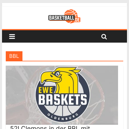
BBL
52! Clemons in der BBL mit