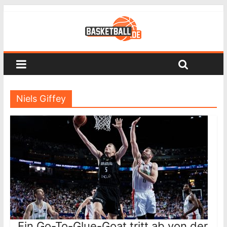
Niels Giffey
Ein Go-To-Glue-Goat tritt ab von der