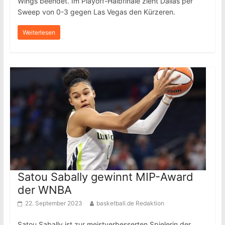
Wings beendet. Im Playoff-Halbfinale zieht Dallas per
Sweep von 0-3 gegen Las Vegas den Kürzeren.
Weiterlesen
Satou Sabally gewinnt MIP-Award
der WNBA
22. September 2023
basketball.de Redaktion
Satou Sabally ist zur meistverbesserten Spielerin der