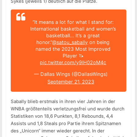
Sykes (jeweils 1) deutlich auf die Plätze.
“It means a lot for what I stand for:
International basketball and women’s
basketball… It’s a great
honor.”
@satou_sabally
on being
named the 2023 Most Improved
Player 🦄
pic.twitter.com/y9lH02oM4c
— Dallas Wings (@DallasWings)
September 21, 2023
Sabally blieb erstmals in ihren vier Jahren in der
WNBA größtenteils verletzungsfrei und wurde durch
Statistiken von 18,6 Punkten, 8,1 Rebounds, 4,4
Assists und 1,8 Steals pro Partie ihrem Spitznamen
des „Unicorn“ immer wieder gerecht. In der