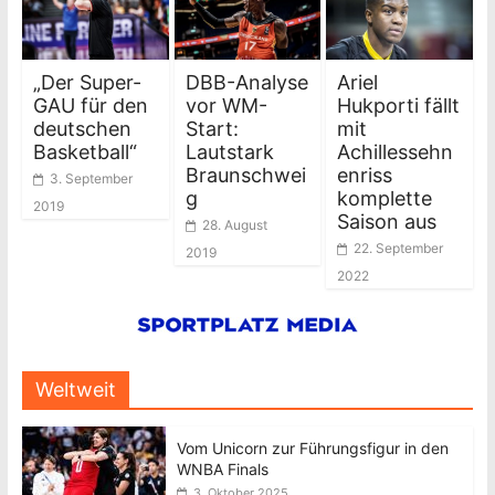
„Der Super-
DBB-Analyse
Ariel
GAU für den
vor WM-
Hukporti fällt
deutschen
Start:
mit
Basketball“
Lautstark
Achillessehn
Braunschwei
enriss
3. September
g
komplette
2019
Saison aus
28. August
22. September
2019
2022
Weltweit
Vom Unicorn zur Führungsfigur in den
WNBA Finals
3. Oktober 2025