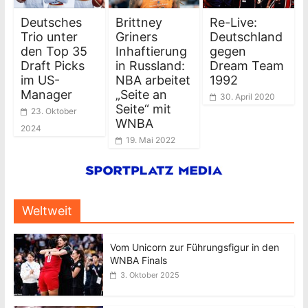
Deutsches
Brittney
Re-Live:
Trio unter
Griners
Deutschland
den Top 35
Inhaftierung
gegen
Draft Picks
in Russland:
Dream Team
im US-
NBA arbeitet
1992
Manager
„Seite an
30. April 2020
Seite“ mit
23. Oktober
WNBA
2024
19. Mai 2022
Weltweit
Vom Unicorn zur Führungsfigur in den
WNBA Finals
3. Oktober 2025