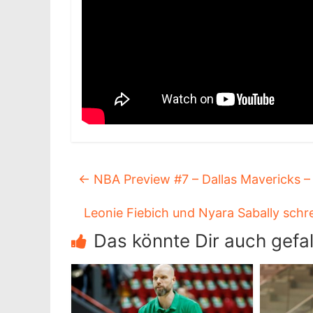
←
NBA Preview #7 – Dallas Mavericks – 
Leonie Fiebich und Nyara Sabally sch
Das könnte Dir auch gefal