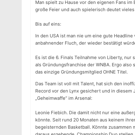
Man spielt zu Hause vor den eigenen Fans im Ba
große Feier und auch spielerisch deutet vieles
Bis auf eins:
In den USA ist man nie um eine gute Headline 
anbahnender Fluch, der wieder bestätigt würd
Es ist die 6. Finals Teilnahme von Liberty, nur
als Gründungsfranchise der WNBA. Ergo also s
das einzige Gründungsmitglied OHNE Titel.
Das Team ist voll mit Talent, hat sich den inof
Record vor den Lynx gesichert und in diesem J
„Geheimwaffe“ im Arsenal:
Leonie Fiebich. Die damit nicht nur eine auße
könnte. Seit rund 20 Monaten aus keinem ihrer
begeisternden Basketball. Könnte zusammen m
daraus ergebende, Championship Duo stellen.