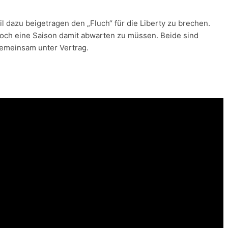
l dazu beigetragen den „Fluch“ für die Liberty zu brechen.
och eine Saison damit abwarten zu müssen. Beide sind
gemeinsam unter Vertrag.