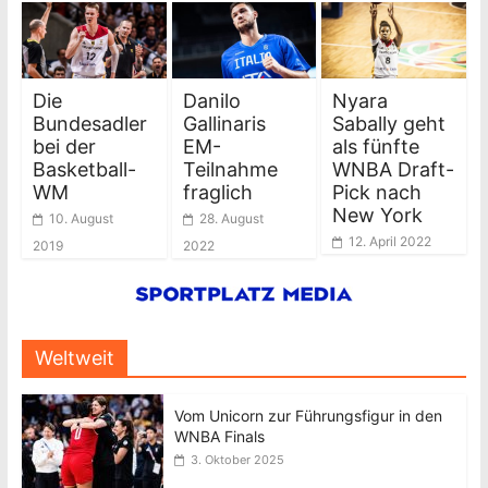
Die
Danilo
Nyara
Bundesadler
Gallinaris
Sabally geht
bei der
EM-
als fünfte
Basketball-
Teilnahme
WNBA Draft-
WM
fraglich
Pick nach
New York
10. August
28. August
12. April 2022
2019
2022
Weltweit
Vom Unicorn zur Führungsfigur in den
WNBA Finals
3. Oktober 2025