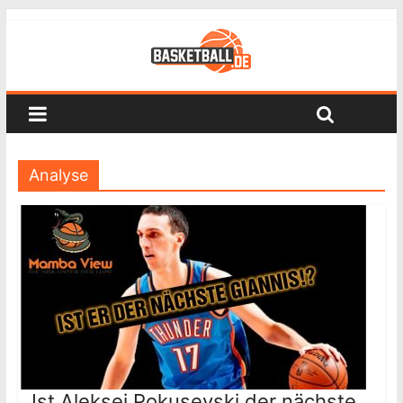
Analyse
Ist Aleksej Pokusevski der nächste