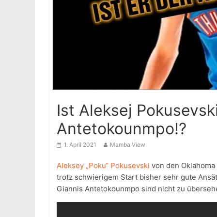
Ist Aleksej Pokusevsk
Antetokounmpo!?
1. April 2021
Mamba View
Aleksey „Poku“ Pokusevski
von den Oklahoma C
trotz schwierigem Start bisher sehr gute Ans
Giannis Antetokounmpo sind nicht zu überseh