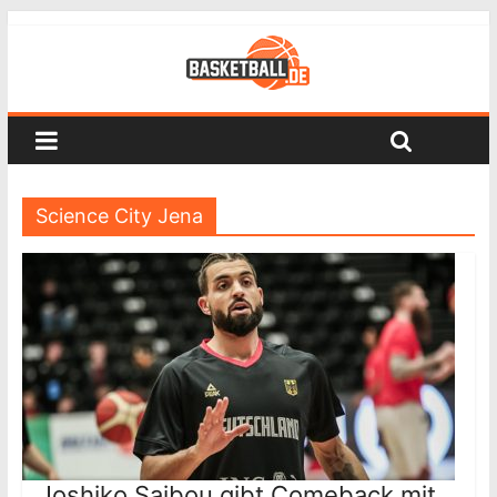
Science City Jena
Joshiko Saibou gibt Comeback mit