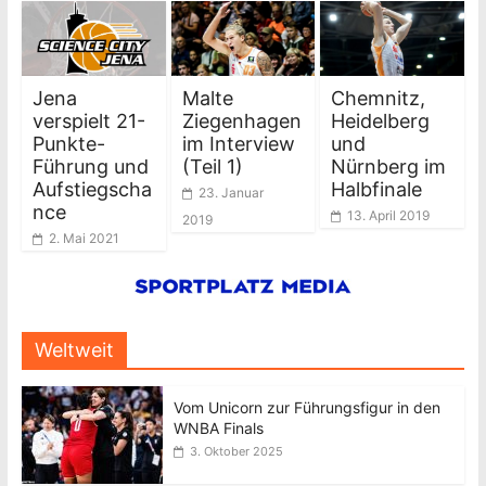
Jena
Malte
Chemnitz,
verspielt 21-
Ziegenhagen
Heidelberg
Punkte-
im Interview
und
Führung und
(Teil 1)
Nürnberg im
Aufstiegscha
Halbfinale
23. Januar
nce
13. April 2019
2019
2. Mai 2021
Weltweit
Vom Unicorn zur Führungsfigur in den
WNBA Finals
3. Oktober 2025