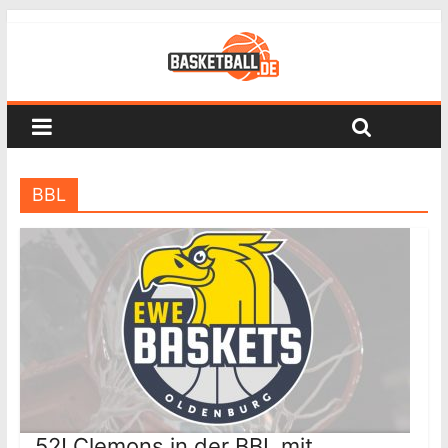
BBL
52! Clemons in der BBL mit