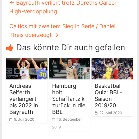
←
Bayreuth verliert trotz Doreths Career-
High-Verdopplung
Celtics mit zweitem Sieg in Serie / Daniel
Theis überzeugt
→
Das könnte Dir auch gefallen
Andreas
Hamburg
Basketball-
Seiferth
holt
Quiz: BBL-
verlängert
Schaffartzik
Saison
bis 2022 in
zurück in die
2019/20
Bayreuth
BBL
22. Mai 2020
9. Juli 2020
16. September
2019