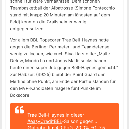
schnell für klare Verhältnisse. Dem schönen
Teambasketball der Albatrosse (Simone Fontecchio
stand mit knapp 20 Minuten am längsten auf dem
Feld) konnten die Crailsheimer wenig
entgegensetzen.
Vor allem BBL-Topscorer Trae Bell-Haynes hatte
gegen die Berliner Perimeter- und Teamdefense
wenig zu lachen, wie auch Siva klarstellte: „Malte
Delow, Maodo Lo und Jonas Mattissecks haben
heute einen super Job gegen Bell-Haynes gemacht.“
Zur Halbzeit (49:25) bleibt der Point Guard der
Merlins ohne Punkt, am Ende der Partie standen für
den MVP-Kandidaten magere fünf Punkte im
Boxscore.
Trae Bell-Haynes in dieser
#easyCreditBBL
-Saison gegen…
@albaberlin
: 4,0 PpG, 20,0% FG, 7,5