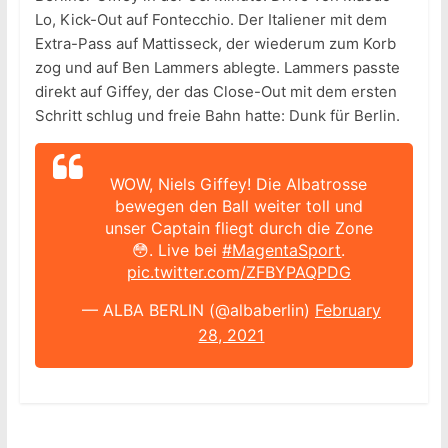
Lo, Kick-Out auf Fontecchio. Der Italiener mit dem
Extra-Pass auf Mattisseck, der wiederum zum Korb
zog und auf Ben Lammers ablegte. Lammers passte
direkt auf Giffey, der das Close-Out mit dem ersten
Schritt schlug und freie Bahn hatte: Dunk für Berlin.
WOW, Niels Giffey! Die Albatrosse
bewegen den Ball weiter toll und
unser Captain fliegt durch die Zone
😳. Live bei
#MagentaSport
.
pic.twitter.com/ZFBYPAQPDG
— ALBA BERLIN (@albaberlin)
February
28, 2021