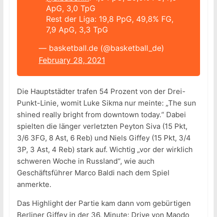
ApG, 3,0 TpG
Rest der Liga: 19,8 PpG, 49,8% FG,
7,9 ApG, 3,3 TpG
— basketball.de (@basketball_de)
February 28, 2021
Die Hauptstädter trafen 54 Prozent von der Drei-
Punkt-Linie, womit Luke Sikma nur meinte: „The sun
shined really bright from downtown today.“ Dabei
spielten die länger verletzten Peyton Siva (15 Pkt,
3/6 3FG, 8 Ast, 6 Reb) und Niels Giffey (15 Pkt, 3/4
3P, 3 Ast, 4 Reb) stark auf. Wichtig „vor der wirklich
schweren Woche in Russland“, wie auch
Geschäftsführer Marco Baldi nach dem Spiel
anmerkte.
Das Highlight der Partie kam dann vom gebürtigen
Berliner Giffey in der 36. Minute: Drive von Maodo