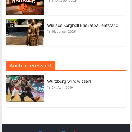
3. Oktober 2025
Wie aus Korgboll Basketball entstand
16. Januar 2025
Auch interessant
Würzburg will’s wissen!
24. April 2019