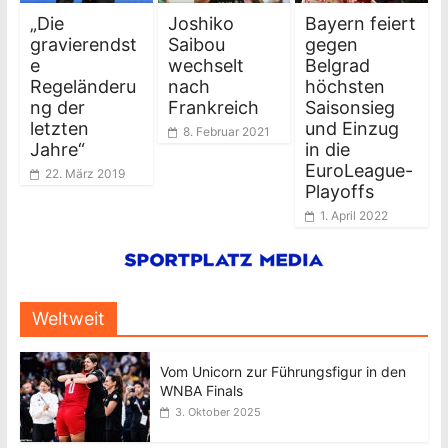
„Die
Joshiko
Bayern feiert
gravierendst
Saibou
gegen
e
wechselt
Belgrad
Regeländeru
nach
höchsten
ng der
Frankreich
Saisonsieg
letzten
und Einzug
8. Februar 2021
Jahre“
in die
EuroLeague-
22. März 2019
Playoffs
1. April 2022
Weltweit
Vom Unicorn zur Führungsfigur in den
WNBA Finals
3. Oktober 2025