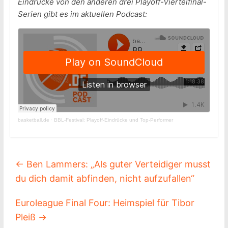
Eindrücke von den anderen drei Playoff-Viertelfinal-
Serien gibt es im aktuellen Podcast:
basketball.de
·
BBL-Festival: Playoff-Eindrücke und Top-Performer
←
Ben Lammers: „Als guter Verteidiger musst
du dich damit abfinden, nicht aufzufallen“
Euroleague Final Four: Heimspiel für Tibor
Pleiß
→