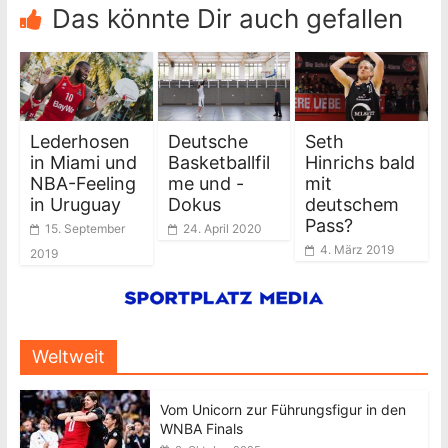
Das könnte Dir auch gefallen
Lederhosen
Deutsche
Seth
in Miami und
Basketballfil
Hinrichs bald
NBA-Feeling
me und -
mit
in Uruguay
Dokus
deutschem
Pass?
15. September
24. April 2020
4. März 2019
2019
Weltweit
Vom Unicorn zur Führungsfigur in den
WNBA Finals