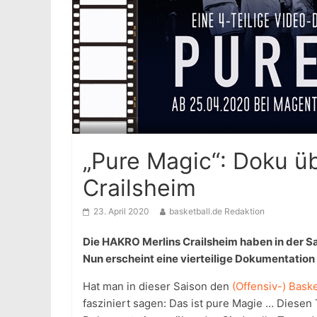
„Pure Magic“: Doku ü
Crailsheim
23. April 2020
basketball.de Redaktion
Die HAKRO Merlins Crailsheim haben in der S
Nun erscheint eine vierteilige Dokumentatio
Hat man in dieser Saison den
(Offensiv-) Bask
fasziniert sagen: Das ist pure Magie … Diesen Ti