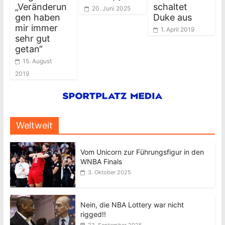
„Veränderun
schaltet
20. Juni 2025
gen haben
Duke aus
mir immer
1. April 2019
sehr gut
getan“
15. August
2019
Weltweit
Vom Unicorn zur Führungsfigur in den
WNBA Finals
3. Oktober 2025
Nein, die NBA Lottery war nicht
rigged!!