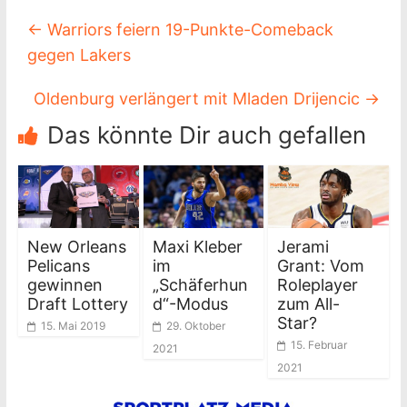
←
Warriors feiern 19-Punkte-Comeback
gegen Lakers
Oldenburg verlängert mit Mladen Drijencic
→
Das könnte Dir auch gefallen
New Orleans
Maxi Kleber
Jerami
Pelicans
im
Grant: Vom
gewinnen
„Schäferhun
Roleplayer
Draft Lottery
d“-Modus
zum All-
Star?
15. Mai 2019
29. Oktober
15. Februar
2021
2021