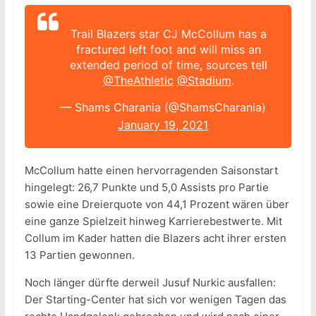
Trail Blazers star CJ McCollum has a
fractured left foot and will miss an
extended period of time, sources tell
@TheAthletic
@Stadium
.
— Shams Charania (@ShamsCharania)
January 19, 2021
McCollum hatte einen hervorragenden Saisonstart
hingelegt: 26,7 Punkte und 5,0 Assists pro Partie
sowie eine Dreierquote von 44,1 Prozent wären über
eine ganze Spielzeit hinweg Karrierebestwerte. Mit
Collum im Kader hatten die Blazers acht ihrer ersten
13 Partien gewonnen.
Noch länger dürfte derweil Jusuf Nurkic ausfallen:
Der Starting-Center hat sich vor wenigen Tagen das