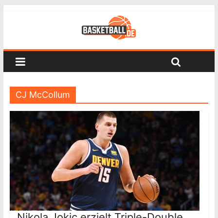
CJ McCollum
Nikola Jokic erzielt Triple-Double