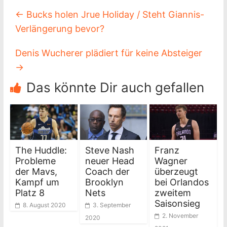
←
Bucks holen Jrue Holiday / Steht Giannis-
Verlängerung bevor?
Denis Wucherer plädiert für keine Absteiger
→
Das könnte Dir auch gefallen
The Huddle:
Steve Nash
Franz
Probleme
neuer Head
Wagner
der Mavs,
Coach der
überzeugt
Kampf um
Brooklyn
bei Orlandos
Platz 8
Nets
zweitem
Saisonsieg
8. August 2020
3. September
2. November
2020