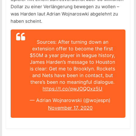
Dollar zu einer Verlängerung bewegen zu wollen –
was Harden laut Adrian Wojnaroswki abgelehnt zu
haben scheint.
Sources: After turning down an
extension offer to become the first
$50M a year player in league history,
James Harden’s message to Houston
is clear: Get me to Brooklyn. Rockets
and Nets have been in contact, but
there’s been no meaningful dialogue.
https://t.co/qwJOQOxz5U
— Adrian Wojnarowski (@wojespn)
November 17, 2020