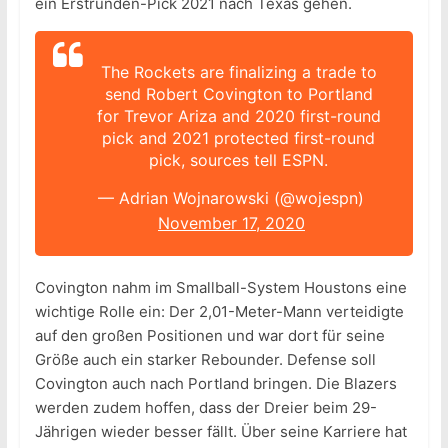
ein Erstrunden-Pick 2021 nach Texas gehen.
The Rockets are finalizing a trade to
send Robert Covington to Portland
for Trevor Ariza and 2020 first-round
pick and 2021 protected first-round
pick, sources tell ESPN.
— Adrian Wojnarowski (@wojespn)
November 17, 2020
Covington nahm im Smallball-System Houstons eine
wichtige Rolle ein: Der 2,01-Meter-Mann verteidigte
auf den großen Positionen und war dort für seine
Größe auch ein starker Rebounder. Defense soll
Covington auch nach Portland bringen. Die Blazers
werden zudem hoffen, dass der Dreier beim 29-
Jährigen wieder besser fällt. Über seine Karriere hat