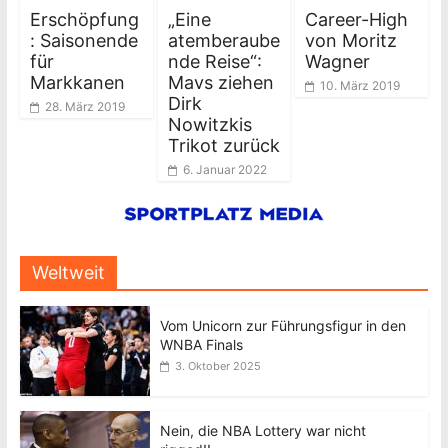
Erschöpfung
„Eine
Career-High
: Saisonende
atemberaube
von Moritz
für
nde Reise“:
Wagner
Markkanen
Mavs ziehen
10. März 2019
Dirk
28. März 2019
Nowitzkis
Trikot zurück
6. Januar 2022
Weltweit
Vom Unicorn zur Führungsfigur in den
WNBA Finals
3. Oktober 2025
Nein, die NBA Lottery war nicht