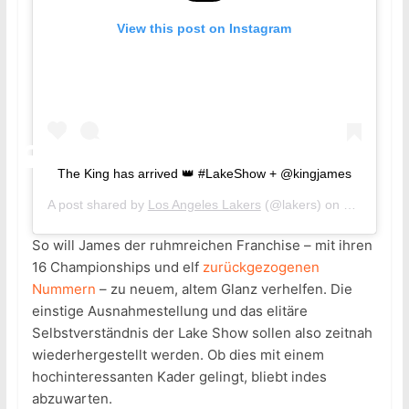
View this post on Instagram
The King has arrived 👑 #LakeShow + @kingjames
A post shared by
Los Angeles Lakers
(@lakers) on
Jul 9, 201
So will James der ruhmreichen Franchise – mit ihren
16 Championships und elf
zurückgezogenen
Nummern
– zu neuem, altem Glanz verhelfen. Die
einstige Ausnahmestellung und das elitäre
Selbstverständnis der Lake Show sollen also zeitnah
wiederhergestellt werden. Ob dies mit einem
hochinteressanten Kader gelingt, bliebt indes
abzuwarten.