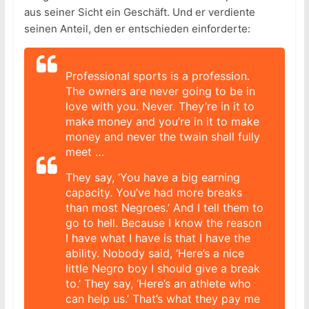
aus seiner Sicht ein Geschäft. Und er verdiente
seinen Anteil, den er entschieden einforderte:
Professional sports is a profession.
The owners are never going to be in
love with you. Never. They’re in it to
make money and you’re in it to make
money and never the twain shall fully
meet …
They say, ‘You have a big earning
capacity. You’ve had more breaks
than most Negroes.’ And I tell them to
go to hell. Because I know the reason
I have what I have is that I have the
ability. Nobody said, ‘Here’s a nice
little Negro boy I should give a break
to.’ They say, ‘Here’s an athlete who
can help us.’ That’s what they pay me