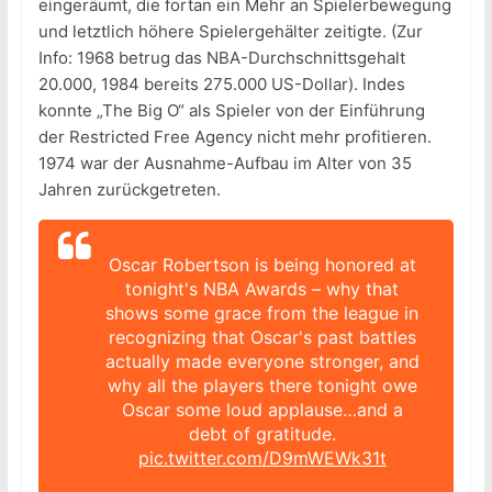
eingeräumt, die fortan ein Mehr an Spielerbewegung
und letztlich höhere Spielergehälter zeitigte. (Zur
Info: 1968 betrug das NBA-Durchschnittsgehalt
20.000, 1984 bereits 275.000 US-Dollar). Indes
konnte „The Big O“ als Spieler von der Einführung
der Restricted Free Agency nicht mehr profitieren.
1974 war der Ausnahme-Aufbau im Alter von 35
Jahren zurückgetreten.
Oscar Robertson is being honored at
tonight's NBA Awards – why that
shows some grace from the league in
recognizing that Oscar's past battles
actually made everyone stronger, and
why all the players there tonight owe
Oscar some loud applause…and a
debt of gratitude.
pic.twitter.com/D9mWEWk31t