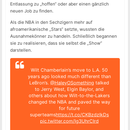
Entlassung zu „hoffen“ oder aber einen gänzlich
neuen Job zu finden.
Als die NBA in den Sechzigern mehr auf
afroamerikanische „Stars“ setzte, wussten die
Ausnahmekönner zu handeln. Schließlich begannen
sie zu realisieren, dass sie selbst die „Show“
darstellen.
Wilt Chamberlain’s move to L.A. 50
years ago looked much different than
LeBron’s.
@HaleyOSomething
talked
to Jerry West, Elgin Baylor, and
others about how Wilt-to-the-Lakers
changed the NBA and paved the way
for future
superteams
https://t.co/CKBzdzIkDs
pic.twitter.com/Ig3UhrCIrd