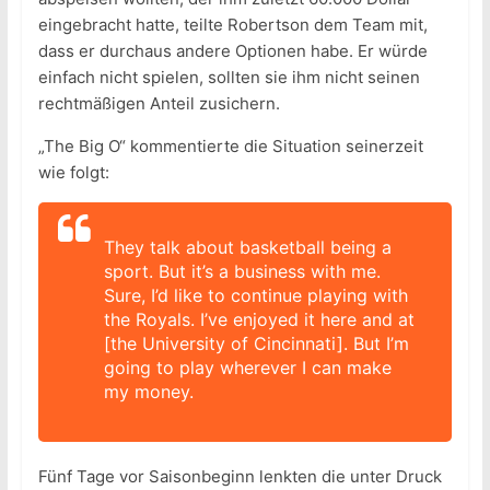
eingebracht hatte, teilte Robertson dem Team mit,
dass er durchaus andere Optionen habe. Er würde
einfach nicht spielen, sollten sie ihm nicht seinen
rechtmäßigen Anteil zusichern.
„The Big O“ kommentierte die Situation seinerzeit
wie folgt:
They talk about basketball being a
sport. But it’s a business with me.
Sure, I’d like to continue playing with
the Royals. I’ve enjoyed it here and at
[the University of Cincinnati]. But I’m
going to play wherever I can make
my money.
Fünf Tage vor Saisonbeginn lenkten die unter Druck