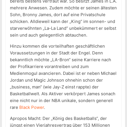
bereits bestens vertraut war. So besitzt James in L.A.
mehrere Anwesen. Zudem möchte er seinen ältesten
Sohn, Bronny James, dort auf eine Privatschule
schicken. Alldieweil kann der „King“ im sonnen- und
starverwöhnten „La-La Land“ unbekümmert er selbst
sein und auch gelegentlich abtauchen.
Hinzu kommen die vorteilhaften geschäftlichen
Voraussetzungen in der Stadt der Engel. Denn
bekanntlich möchte „LA-Bron“ seine Karriere nach
der Profikarriere vorantreiben und zum
Medienmogul avancieren. Dabei ist er neben Michael
Jordan und Magic Johnson ohnehin schon der
„business, man“ (wie Jay-Z einst rappte) der
Basketballwelt. Als Aktiver verkörpert James sonach
eine nicht nur in der NBA unikale, sondern generell
rare
Black Power
.
Apropos Macht: Der „König des Basketballs“, der
jüngst einen Vierjahresvertrag über 153 Millionen