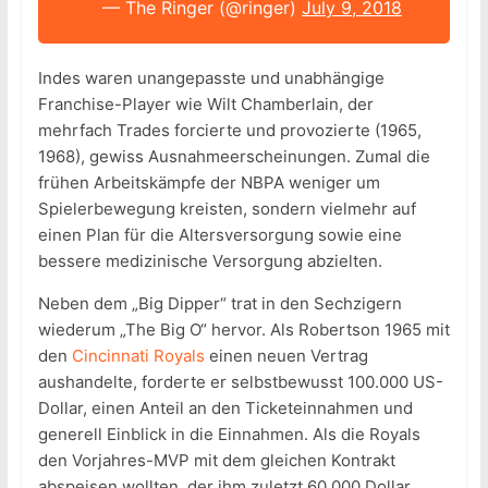
— The Ringer (@ringer)
July 9, 2018
Indes waren unangepasste und unabhängige
Franchise-Player wie Wilt Chamberlain, der
mehrfach Trades forcierte und provozierte (1965,
1968), gewiss Ausnahmeerscheinungen. Zumal die
frühen Arbeitskämpfe der NBPA weniger um
Spielerbewegung kreisten, sondern vielmehr auf
einen Plan für die Altersversorgung sowie eine
bessere medizinische Versorgung abzielten.
Neben dem „Big Dipper“ trat in den Sechzigern
wiederum „The Big O“ hervor. Als Robertson 1965 mit
den
Cincinnati Royals
einen neuen Vertrag
aushandelte, forderte er selbstbewusst 100.000 US-
Dollar, einen Anteil an den Ticketeinnahmen und
generell Einblick in die Einnahmen. Als die Royals
den Vorjahres-MVP mit dem gleichen Kontrakt
abspeisen wollten, der ihm zuletzt 60.000 Dollar