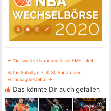
←
Vier weitere Nationen lösen EM-Ticket
Satou Sabally erzielt 30 Punkte bei
EuroLeague-Debüt
→
Das könnte Dir auch gefallen