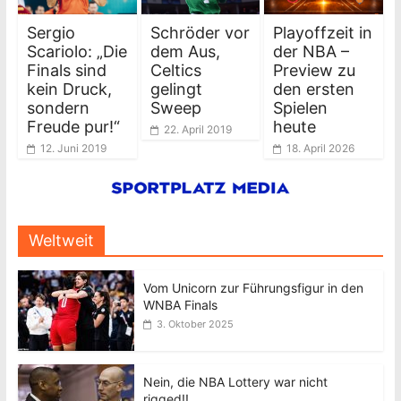
Sergio
Schröder vor
Playoffzeit in
Scariolo: „Die
dem Aus,
der NBA –
Finals sind
Celtics
Preview zu
kein Druck,
gelingt
den ersten
sondern
Sweep
Spielen
Freude pur!“
heute
22. April 2019
12. Juni 2019
18. April 2026
Weltweit
Vom Unicorn zur Führungsfigur in den
WNBA Finals
3. Oktober 2025
Nein, die NBA Lottery war nicht
rigged!!