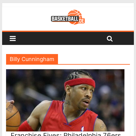
Billy Cunningham
Franchise Fives: Philadelphia 76ers