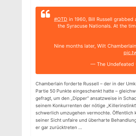
#OTD
in 1960, Bill Russell grabbed 
the Syracuse Nationals. At the ti
Nine months later, Wilt Chamberlain 
pic.
— The Undefeated
Chamberlain forderte Russell – der in der Umkl
Partie 50 Punkte eingeschenkt hatte – gleichw
gefragt, um den „Dipper“ ansatzweise in Schach
seinem Konkurrenten der nötige „Killerinstink
schwerlich umzugehen vermochte. Öffentlich k
seiner Sicht unfaire und überharte Behandlun
er gar zurücktreten …