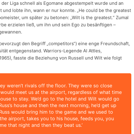
n der Liga schnell als Egomane abgestempelt wurde und an
und lobte ihn, wann er nur konnte. „He could be the greatest
bomeister, um später zu betonen: „Wilt is the greatest.“ Zumal
be erzielen ließ, um ihn und sein Ego zu besänftigen –
 gewannen.
 bevorzugt den Begriff „competitors“) eine enge Freundschaft,
ität entgegenstand. Warriors-Legende Al Attles,
65), fasste die Beziehung von Russell und Wilt wie folgt
hey weren’t rivals off the floor. They were so close
would meet us at the airport, regardless of what time
 house to stay. We’d go to the hotel and Wilt would go
 Russ’s house and then the next morning, he’d get up
 Russ would bring him to the game and we used to
 the airport, takes you to his house, feeds you, you
me that night and then they beat us.’