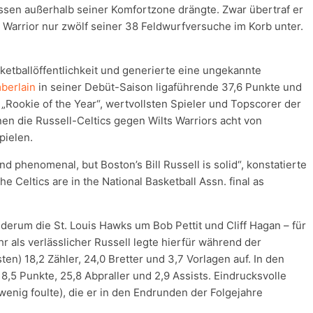
sen außerhalb seiner Komfortzone drängte. Zwar übertraf er
r Warrior nur zwölf seiner 38 Feldwurfversuche im Korb unter.
etballöffentlichkeit und generierte eine ungekannte
berlain
in seiner Debüt-Saison ligaführende 37,6 Punkte und
„Rookie of the Year“, wertvollsten Spieler und Topscorer der
n die Russell-Celtics gegen Wilts Warriors acht von
pielen.
nd phenomenal, but Boston’s Bill Russell is solid“, konstatierte
the Celtics are in the National Basketball Assn. final as
derum die St. Louis Hawks um Bob Pettit und Cliff Hagan – für
ehr als verlässlicher Russell legte hierfür während der
sten) 18,2 Zähler, 24,0 Bretter und 3,7 Vorlagen auf. In den
18,5 Punkte, 25,8 Abpraller und 2,9 Assists. Eindrucksvolle
 wenig foulte), die er in den Endrunden der Folgejahre