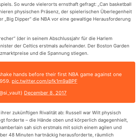
iels. So wurde vielerorts ernsthaft gefragt: „Can basketball
chieren physischen Präsenz, der spielerischen Überlegenheit
er „Big Dipper“ die NBA vor eine gewaltige Herausforderung
echer“ (der in seinem Abschlussjahr für die Harlem
inister der Celtics erstmals aufeinander. Der Boston Garden
rzmarktpreise und die Spannung stiegen.
 shake hands before their first NBA game against one
1959.
pic.twitter.com/pfk1m9aBPF
(@si_vault)
December 8, 2017
hrer zukünftigen Rivalität ab: Russell war Wilt physisch
gt forderte – die Hände oben und körperlich dagegenhielt,
amberlain sah sich erstmals mit solch einem agilen und
 über 48 Minuten hartnäckig herausforderte, räumlich