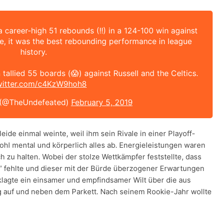
a career-high 51 rebounds (!!) in a 124-100 win against
me, it was the best rebounding performance in league
history.
tallied 55 boards (😱) against Russell and the Celtics.
twitter.com/c4KzW9hoh8
 (@TheUndefeated)
February 5, 2019
eide einmal weinte, weil ihm sein Rivale in einer Playoff-
ohl mental und körperlich alles ab. Energieleistungen waren
 zu halten. Wobei der stolze Wettkämpfer feststellte, dass
t“ fehlte und dieser mit der Bürde überzogener Erwartungen
lagte ein einsamer und empfindsamer Wilt über die aus
g auf und neben dem Parkett. Nach seinem Rookie-Jahr wollte