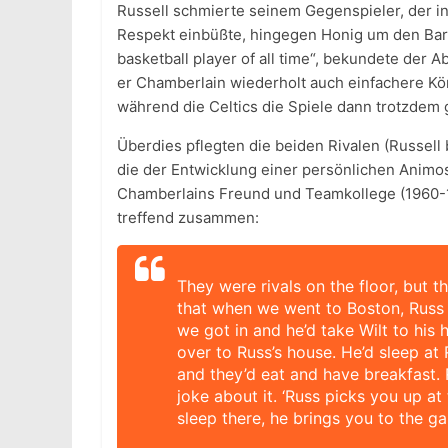
Russell schmierte seinem Gegenspieler, der i
Respekt einbüßte, hingegen Honig um den Bart 
basketball player of all time“, bekundete der A
er Chamberlain wiederholt auch einfachere Kör
während die Celtics die Spiele dann trotzdem
Überdies pflegten die beiden Rivalen (Russell
die der Entwicklung einer persönlichen Animos
Chamberlains Freund und Teamkollege (1960-19
treffend zusammen:
They were rivals on the floor, but t
that when we went to Boston, Russ 
we got in and he’d take Wilt to his
over to Russ’s house. He’d sleep at
and they’d eat and have breakfast.
joke about it. ‘Russ picks you up at
sleep there, he brings you to the ga