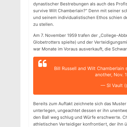
dynastischer Bestrebungen als auch des Profisp
survive Wilt Chamberlain?“ Denn mit seiner s
und seinem individualistischen Ethos schien d
zu stellen.
Am 7. November 1959 trafen der „College-Abbr
Globetrotters spielte) und der Verteidigungsm
war Monate im Voraus ausverkauft, die Schwa
Bill Russell and Wilt Chamberlain
another, Nov. 
— SI Vault 
Bereits zum Auftakt zeichnete sich das Muster i
unterlegen, ungeachtet dessen er ihn unentwe
den Ball weg schlug und Würfe erschwerte. Ch
athletischen Verteidiger konfrontiert, der ihn