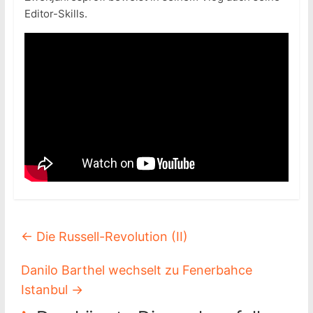
Editor-Skills.
←
Die Russell-Revolution (II)
Danilo Barthel wechselt zu Fenerbahce
Istanbul
→