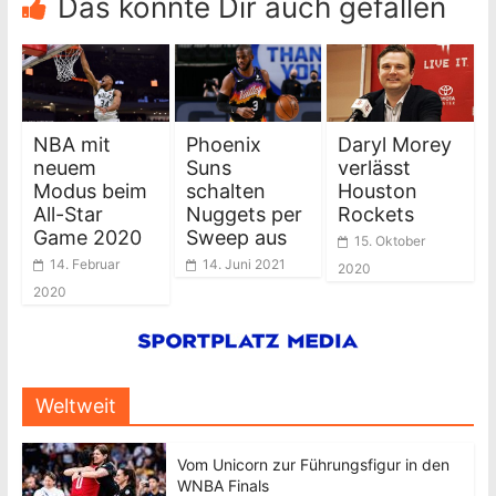
Das könnte Dir auch gefallen
NBA mit
Phoenix
Daryl Morey
neuem
Suns
verlässt
Modus beim
schalten
Houston
All-Star
Nuggets per
Rockets
Game 2020
Sweep aus
15. Oktober
14. Februar
14. Juni 2021
2020
2020
Weltweit
Vom Unicorn zur Führungsfigur in den
WNBA Finals