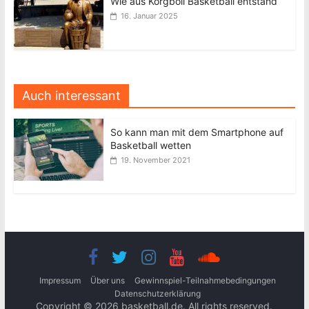
Wie aus Korgboll Basketball entstand
16. Januar 2025
Auch interessant
So kann man mit dem Smartphone auf
Basketball wetten
19. November 2021
Impressum
Über uns
Gewinnspiel-Teilnahmebedingungen
Datenschutzerklärung
Copyright © 2026
basketball.de
. All rights reserved.