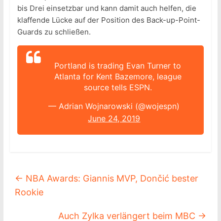
bis Drei einsetzbar und kann damit auch helfen, die
klaffende Lücke auf der Position des Back-up-Point-
Guards zu schließen.
Portland is trading Evan Turner to
Atlanta for Kent Bazemore, league
source tells ESPN.
— Adrian Wojnarowski (@wojespn)
June 24, 2019
←
NBA Awards: Giannis MVP, Dončić bester
Rookie
Auch Zylka verlängert beim MBC
→