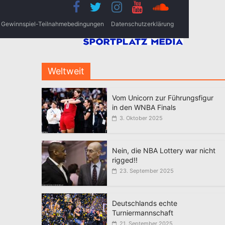
Gewinnspiel-Teilnahmebedingungen
Datenschutzerklärung
Weltweit
Vom Unicorn zur Führungsfigur
in den WNBA Finals
3. Oktober 2025
Nein, die NBA Lottery war nicht
rigged!!
23. September 2025
Deutschlands echte
Turniermannschaft
21. September 2025