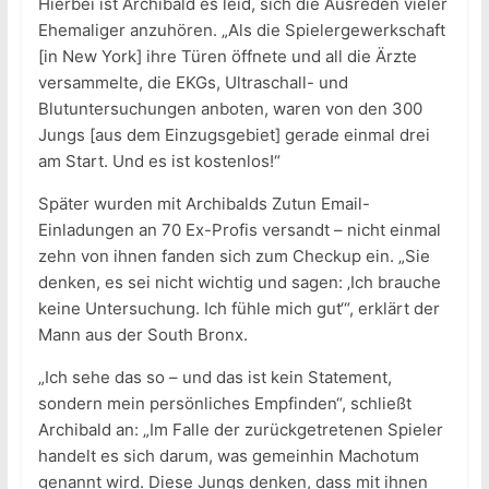
Hierbei ist Archibald es leid, sich die Ausreden vieler
Ehemaliger anzuhören. „Als die Spielergewerkschaft
[in New York] ihre Türen öffnete und all die Ärzte
versammelte, die EKGs, Ultraschall- und
Blutuntersuchungen anboten, waren von den 300
Jungs [aus dem Einzugsgebiet] gerade einmal drei
am Start. Und es ist kostenlos!“
Später wurden mit Archibalds Zutun Email-
Einladungen an 70 Ex-Profis versandt – nicht einmal
zehn von ihnen fanden sich zum Checkup ein. „Sie
denken, es sei nicht wichtig und sagen: ‚Ich brauche
keine Untersuchung. Ich fühle mich gut‘“, erklärt der
Mann aus der South Bronx.
„Ich sehe das so – und das ist kein Statement,
sondern mein persönliches Empfinden“, schließt
Archibald an: „Im Falle der zurückgetretenen Spieler
handelt es sich darum, was gemeinhin Machotum
genannt wird. Diese Jungs denken, dass mit ihnen