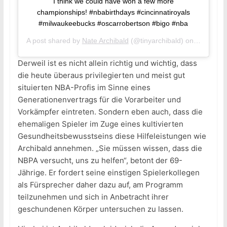
I think we could have won a few more
championships! #nbabirthdays #cincinnatiroyals
#milwaukeebucks #oscarrobertson #bigo #nba
A post shared by
Nate Archibald
(@tinyarchibald) on
Nov 24, 
Derweil ist es nicht allein richtig und wichtig, dass
die heute überaus privilegierten und meist gut
situierten NBA-Profis im Sinne eines
Generationenvertrags für die Vorarbeiter und
Vorkämpfer eintreten. Sondern eben auch, dass die
ehemaligen Spieler im Zuge eines kultivierten
Gesundheitsbewusstseins diese Hilfeleistungen wie
Archibald annehmen. „Sie müssen wissen, dass die
NBPA versucht, uns zu helfen“, betont der 69-
Jährige. Er fordert seine einstigen Spielerkollegen
als Fürsprecher daher dazu auf, am Programm
teilzunehmen und sich in Anbetracht ihrer
geschundenen Körper untersuchen zu lassen.