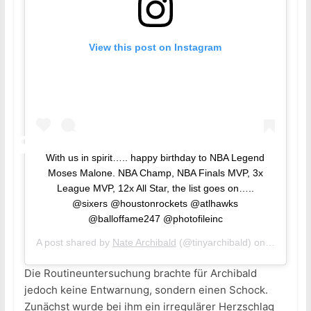
View this post on Instagram
With us in spirit….. happy birthday to NBA Legend
Moses Malone. NBA Champ, NBA Finals MVP, 3x
League MVP, 12x All Star, the list goes on…..
@sixers @houstonrockets @atlhawks
@balloffame247 @photofileinc
A post shared by
Nate Archibald
(@tinyarchibald) on
Mar 23, 
Die Routineuntersuchung brachte für Archibald
jedoch keine Entwarnung, sondern einen Schock.
Zunächst wurde bei ihm ein irregulärer Herzschlag