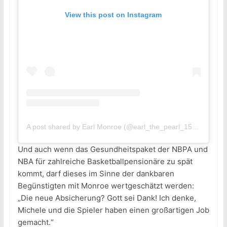
View this post on Instagram
A post shared by Earl Monroe (@earl_the_pearl_15)
on
Mar 3
Und auch wenn das Gesundheitspaket der NBPA und
NBA für zahlreiche Basketballpensionäre zu spät
kommt, darf dieses im Sinne der dankbaren
Begünstigten mit Monroe wertgeschätzt werden:
„Die neue Absicherung? Gott sei Dank! Ich denke,
Michele und die Spieler haben einen großartigen Job
gemacht.“