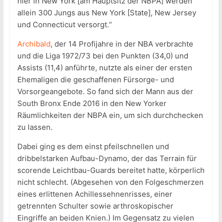
hier in New York [am Hauptsitz der NBPA] werden
allein 300 Jungs aus New York [State], New Jersey
und Connecticut versorgt.“
Archibald
, der 14 Profijahre in der NBA verbrachte
und die Liga 1972/73 bei den Punkten (34,0) und
Assists (11,4) anführte, nutzte als einer der ersten
Ehemaligen die geschaffenen Fürsorge- und
Vorsorgeangebote. So fand sich der Mann aus der
South Bronx Ende 2016 in den New Yorker
Räumlichkeiten der NBPA ein, um sich durchchecken
zu lassen.
Dabei ging es dem einst pfeilschnellen und
dribbelstarken Aufbau-Dynamo, der das Terrain für
scorende Leichtbau-Guards bereitet hatte, körperlich
nicht schlecht. (Abgesehen von den Folgeschmerzen
eines erlittenen Achillessehnenrisses, einer
getrennten Schulter sowie arthroskopischer
Eingriffe an beiden Knien.) Im Gegensatz zu vielen