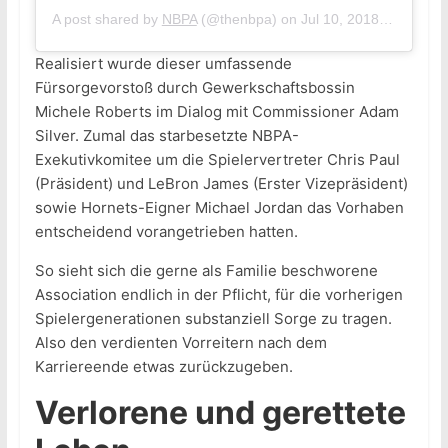
A post shared by
NBPA
(@thenbpa) on
Jul 10, 2018 at 2:57pm PDT
Realisiert wurde dieser umfassende
Fürsorgevorstoß durch Gewerkschaftsbossin
Michele Roberts im Dialog mit Commissioner Adam
Silver. Zumal das starbesetzte NBPA-
Exekutivkomitee um die Spielervertreter Chris Paul
(Präsident) und LeBron James (Erster Vizepräsident)
sowie Hornets-Eigner Michael Jordan das Vorhaben
entscheidend vorangetrieben hatten.
So sieht sich die gerne als Familie beschworene
Association endlich in der Pflicht, für die vorherigen
Spielergenerationen substanziell Sorge zu tragen.
Also den verdienten Vorreitern nach dem
Karriereende etwas zurückzugeben.
Verlorene und gerettete