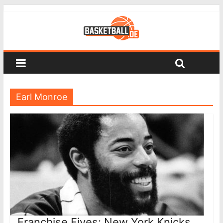
Earl Monroe
Franchise Fives: New York Knicks