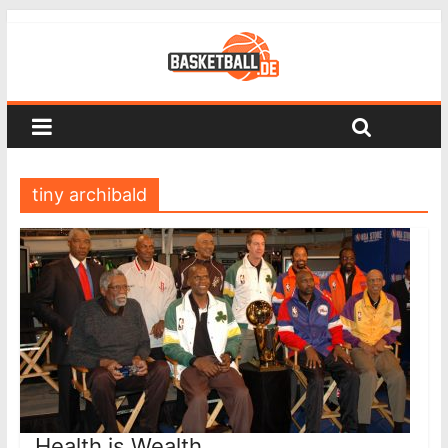
tiny archibald
Health is Wealth