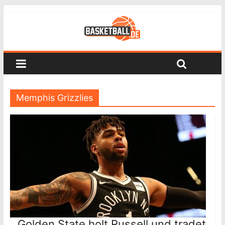
Memphis Grizzlies
Golden State holt Russell und tradet