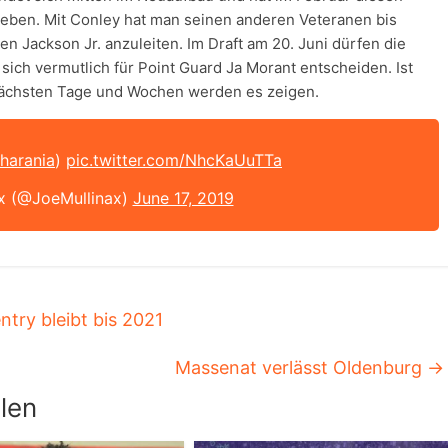
eben. Mit Conley hat man seinen anderen Veteranen bis
en Jackson Jr. anzuleiten. Im Draft am 20. Juni dürfen die
 sich vermutlich für Point Guard Ja Morant entscheiden. Ist
nächsten Tage und Wochen werden es zeigen.
arania
)
pic.twitter.com/NhcKaUuTTa
x (@JoeMullinax)
June 17, 2019
ntry bleibt bis 2021
Massenat verlässt Oldenburg
→
len