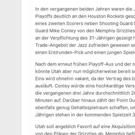
In den vergangenen beiden Jahren waren die J
Playoffs deutlich an den Houston Rockets gesc
eines zweiten Scorers neben Shooting Guard D
Guard Mike Conley von den Memphis Grizzlies 
an der Verpflichtung des 31-Jährigen gezeigt h
Trade-Angebot der Jazz zufrieden gewesen se
einen Erstrunden-Pick und einen jungen Spiel
Nach dem erneut frühen Playoff-Aus und der n
könnte Utah aber nun möglicherweise bereit sei
Eins wird ohnehin vakant, da der Vertrag des 
ausläuft. Conley würde eine hochkarätige Ver
die vergangenen drei Jahre durchschnittlich 2
Minuten auf. Darüber hinaus zählt der Point Gu
ebenfalls genug Gehaltsspielraum schaffen, 
Jährigen stehen in der kommenden Spielzeit 32
Utah soll angeblich Favorit auf eine Akquisiti
von den Plänen der Grizzlies ab. Memphis befi