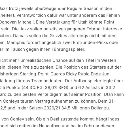
azz trotz jeweils überzeugender Regular Season in den
heitert. Verantwortlich dafür war unter anderem das Fehlen
onovan Mitchell. Eine Verstärkung für Utah könnte Point
sein. Die Jazz sollen bereits vergangenen Februar Interesse
aben. Damals sollen die Grizzlies allerdings nicht mit dem
in. Memphis fordert angeblich zwei Erstrunden-Picks oder
er im Tausch gegen ihren Führungsspieler.
icht mehr unrealistischen Chance auf den Titel im Westen
n, diesen Preis zu zahlen. Die Position des Starters auf der
bisherigen Starting-Point-Guards Ricky Rubio Ende Juni
stärkung für das Team bedeuten. Der Aufbauspieler legte über
0,5 Punkte (44,3% FG; 38,0% 3FG) und 6,2 Assists in 33,2
ard zu den besten Verteidigern auf seiner Position. Utah kann
um Conleys teuren Vertrag aufnehmen zu können. Dem 31-
,5 und in der Saison 2020/21 34,5 Millionen Dollar zu.
on von Conley sein. Ob ein Deal zustande kommt, hängt indes
ndet sich mitten im Neuaufbau und hat im Februar diesen