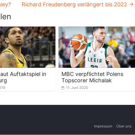
ley?
Richard Freudenberg verlängert bis 2022
→
len
laut Auftaktspiel in
MBC verpflichtet Polens
urg
Topscorer Michalak
019
11. Juni 2020
Impressum
Über uns