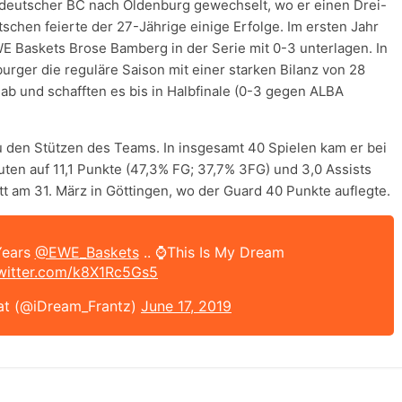
ldeutscher BC nach Oldenburg gewechselt, wo er einen Drei-
schen feierte der 27-Jährige einige Erfolge. Im ersten Jahr
WE Baskets Brose Bamberg in der Serie mit 0-3 unterlagen. In
rger die reguläre Saison mit einer starken Bilanz von 28
ab und schafften es bis in Halbfinale (0-3 gegen ALBA
u den Stützen des Teams. In insgesamt 40 Spielen kam er bei
nuten auf 11,1 Punkte (47,3% FG; 37,7% 3FG) und 3,0 Assists
tt am 31. März in Göttingen, wo der Guard 40 Punkte auflegte.
Years
@EWE_Baskets
.. ⌚️This Is My Dream
twitter.com/k8X1Rc5Gs5
at (@iDream_Frantz)
June 17, 2019