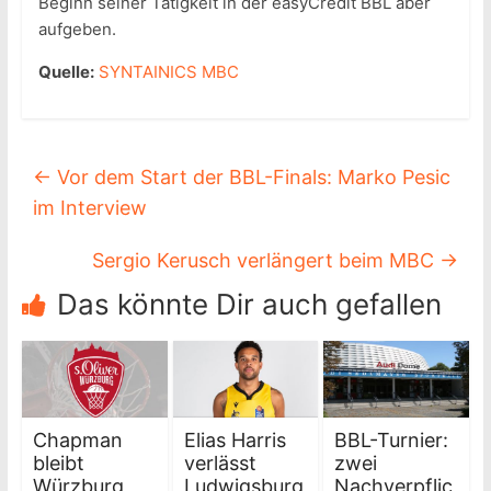
Beginn seiner Tätigkeit in der easyCredit BBL aber
aufgeben.
Quelle:
SYNTAINICS MBC
←
Vor dem Start der BBL-Finals: Marko Pesic
im Interview
Sergio Kerusch verlängert beim MBC
→
Das könnte Dir auch gefallen
Chapman
Elias Harris
BBL-Turnier:
bleibt
verlässt
zwei
Würzburg
Ludwigsburg
Nachverpflic