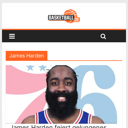
James Harden
James Harden feiert gelungenes