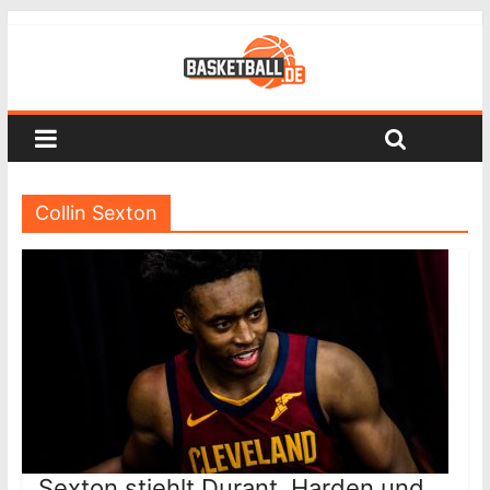
Collin Sexton
Sexton stiehlt Durant, Harden und