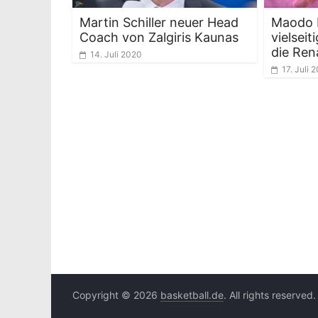
Martin Schiller neuer Head
Maodo L
Coach von Zalgiris Kaunas
vielseit
die Ren
14. Juli 2020
17. Juli 
Copyright © 2026
basketball.de
. All rights reserved.