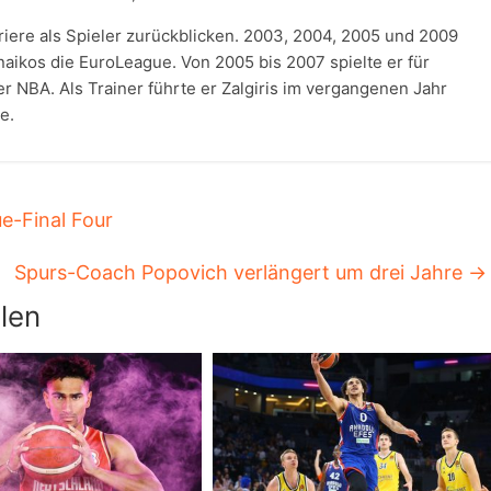
riere als Spieler zurückblicken. 2003, 2004, 2005 und 2009
naikos die EuroLeague. Von 2005 bis 2007 spielte er für
r NBA. Als Trainer führte er Zalgiris im vergangenen Jahr
e.
e-Final Four
Spurs-Coach Popovich verlängert um drei Jahre
→
len