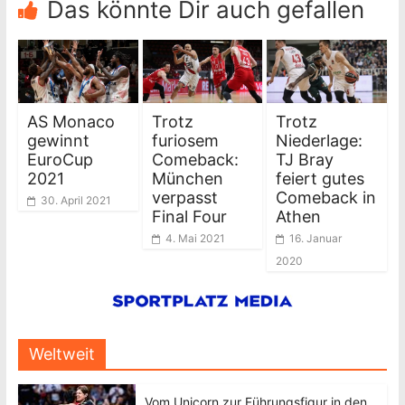
Das könnte Dir auch gefallen
AS Monaco
Trotz
Trotz
gewinnt
furiosem
Niederlage:
EuroCup
Comeback:
TJ Bray
2021
München
feiert gutes
verpasst
Comeback in
30. April 2021
Final Four
Athen
4. Mai 2021
16. Januar
2020
Weltweit
Vom Unicorn zur Führungsfigur in den