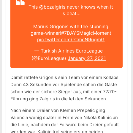
This
@bczalgiris
never knows when it
is beat…
Marius Grigonis with the stunning
game-winner!
#7DAYSMagicMoment
pic.twitter.com/rCmcN9ugmG
— Turkish Airlines EuroLeague
(@EuroLeague)
January 27, 2021
Damit rettete Grigonis sein Team vor einem Kollaps:
Denn 43 Sekunden vor Spielende sahen die Gäste
schon wie der sichere Sieger aus, mit einer 77:70-
Führung ging Zalgiris in die letzten Sekunden.
Nach einem Dreier von Klemen Prepelic ging
Valencia wenig später in Form von Nikola Kalinic an
die Linie, nachdem der Forward beim Dreier gefoult
worden war. Kalinic traf seine ersten beiden