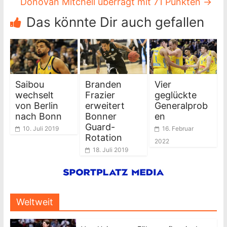
Donovan Mitchell überragt mit 71 Punkten
→
Das könnte Dir auch gefallen
Saibou
Branden
Vier
wechselt
Frazier
geglückte
von Berlin
erweitert
Generalprob
nach Bonn
Bonner
en
Guard-
10. Juli 2019
16. Februar
Rotation
2022
18. Juli 2019
Weltweit