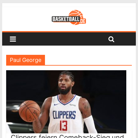
Paul George
Clippers feiern Comeback-Sieg und