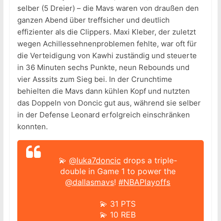
selber (5 Dreier) – die Mavs waren von draußen den
ganzen Abend über treffsicher und deutlich
effizienter als die Clippers. Maxi Kleber, der zuletzt
wegen Achillessehnenproblemen fehlte, war oft für
die Verteidigung von Kawhi zuständig und steuerte
in 36 Minuten sechs Punkte, neun Rebounds und
vier Asssits zum Sieg bei. In der Crunchtime
behielten die Mavs dann kühlen Kopf und nutzten
das Doppeln von Doncic gut aus, während sie selber
in der Defense Leonard erfolgreich einschränken
konnten.
💫
@luka7doncic
drops a triple-
double in Game 1 to power the
@dallasmavs
!
#NBAPlayoffs
💫 31 PTS
💫 10 REB