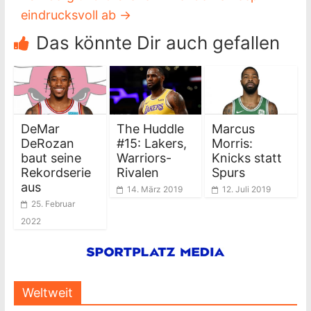
eindrucksvoll ab
→
Das könnte Dir auch gefallen
DeMar
The Huddle
Marcus
DeRozan
#15: Lakers,
Morris:
baut seine
Warriors-
Knicks statt
Rekordserie
Rivalen
Spurs
aus
14. März 2019
12. Juli 2019
25. Februar
2022
Weltweit