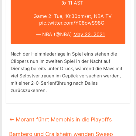
💫 11 AST
Game 2: Tue, 10:30pm/et, NBA TV
pic.twitter.com/Y08owS98Gl
— NBA (@NBA)
May 22, 2021
Nach der Heimniederlage in Spiel eins stehen die
Clippers nun im zweiten Spiel in der Nacht auf
Dienstag bereits unter Druck, während die Mavs mit
viel Selbstvertrauen im Gepäck versuchen werden,
mit einer 2-0-Serienführung nach Dallas
zurückzukehren.
←
Morant führt Memphis in die Playoffs
Bamberg und Crailsheim wenden Sweep