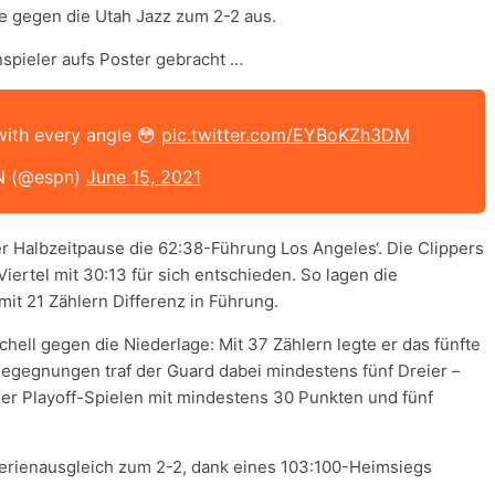
e gegen die Utah Jazz zum 2-2 aus.
spieler aufs Poster gebracht …
with every angle 😳
pic.twitter.com/EYBoKZh3DM
 (@espn)
June 15, 2021
r Halbzeitpause die 62:38-Führung Los Angeles‘. Die Clippers
iertel mit 30:13 für sich entschieden. So lagen die
it 21 Zählern Differenz in Führung.
ell gegen die Niederlage: Mit 37 Zählern legte er das fünfte
 Begegnungen traf der Guard dabei mindestens fünf Dreier –
er Playoff-Spielen mit mindestens 30 Punkten und fünf
erienausgleich zum 2-2, dank eines 103:100-Heimsiegs