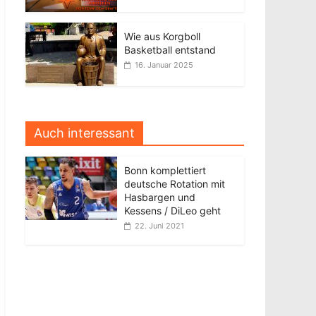
Wie aus Korgboll
Basketball entstand
16. Januar 2025
Auch interessant
Bonn komplettiert
deutsche Rotation mit
Hasbargen und
Kessens / DiLeo geht
22. Juni 2021