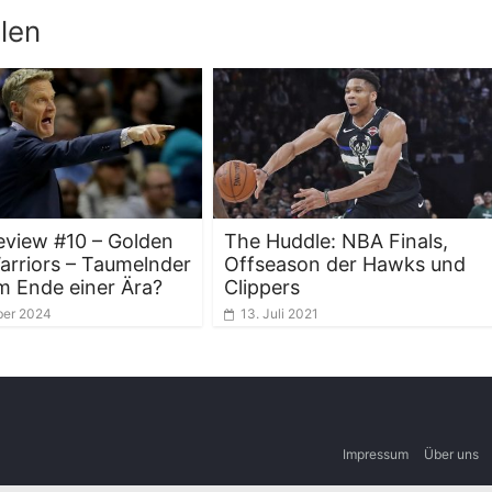
len
view #10 – Golden
The Huddle: NBA Finals,
arriors – Taumelnder
Offseason der Hawks und
m Ende einer Ära?
Clippers
ber 2024
13. Juli 2021
Impressum
Über uns