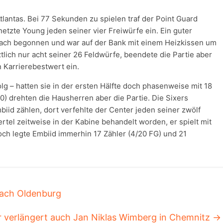
tlantas. Bei 77 Sekunden zu spielen traf der Point Guard
netzte Young jeden seiner vier Freiwürfe ein. Ein guter
wach begonnen und war auf der Bank mit einem Heizkissen um
ztlich nur acht seiner 26 Feldwürfe, beendete die Partie aber
n Karrierebestwert ein.
 – hatten sie in der ersten Hälfte doch phasenweise mit 18
20) drehten die Hausherren aber die Partie. Die Sixers
mbiid zählen, dort verfehlte der Center jeden seiner zwölf
rtel zeitweise in der Kabine behandelt worden, er spielt mit
h legte Embiid immerhin 17 Zähler (4/20 FG) und 21
nach Oldenburg
 verlängert auch Jan Niklas Wimberg in Chemnitz
→