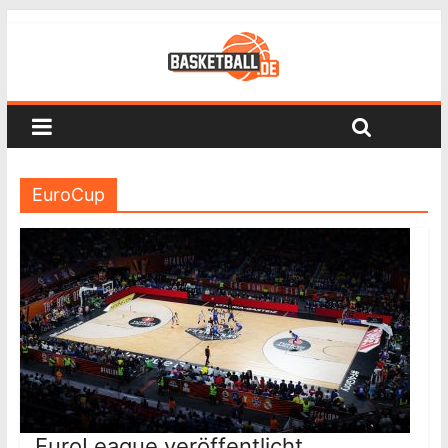
EuroCup
EuroLeague veröffentlicht