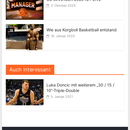
3. Oktober 2025
Wie aus Korgboll Basketball entstand
16. Januar 2025
Auch interessant
Luka Doncic mit weiterem „30 / 15 /
10“-Triple-Double
5. Januar 2021